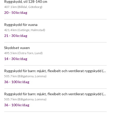
Ryggskydd, stl 128-140 cm
407.1 km
(
Billdal, Göteborg
)
20 - 50 kr/dag
Ryggskydd för vuxna
421.4 km
(
Getinge, Halmstad
)
21 - 30 kr/dag
Skyddset vuxen
495.5 km
(
Östra Torn, Lund
)
14 - 30 kr/dag
Ryggskydd för barn: mjukt, flexibelt och ventilerat ryggskydd (storlek junior medium)
505.7 km
(
Båtgatorna, Lomma
)
36 - 100 kr/dag
Ryggskydd för barn: mjukt, flexibelt och ventilerat ryggskydd (storlek junior large)
505.7 km
(
Båtgatorna, Lomma
)
36 - 100 kr/dag