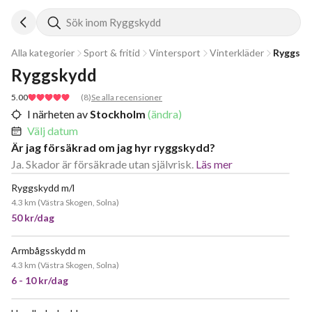
Sök inom Ryggskydd
Alla kategorier
Sport & fritid
Vintersport
Vinterkläder
Ryggsky
Ryggskydd
5.00
(
8
)
Se alla recensioner
I närheten av
Stockholm
(ändra)
Välj datum
Är jag försäkrad om jag hyr ryggskydd?
Ja. Skador är försäkrade utan självrisk.
Läs mer
Ryggskydd m/l
POPULÄR
4.3 km
(
Västra Skogen, Solna
)
50 kr/dag
Armbågsskydd m
4.3 km
(
Västra Skogen, Solna
)
6 - 10 kr/dag