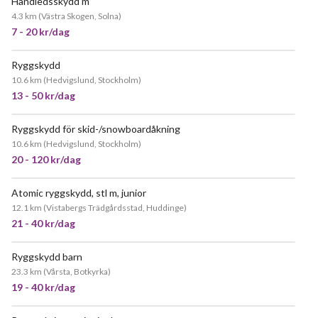
Handledsskydd m
4.3 km
(
Västra Skogen, Solna
)
7 - 20 kr/dag
Ryggskydd
POPULÄR
10.6 km
(
Hedvigslund, Stockholm
)
13 - 50 kr/dag
Ryggskydd för skid-/snowboardåkning
POPULÄR
10.6 km
(
Hedvigslund, Stockholm
)
20 - 120 kr/dag
Atomic ryggskydd, stl m, junior
12.1 km
(
Vistabergs Trädgårdsstad, Huddinge
)
21 - 40 kr/dag
Ryggskydd barn
23.3 km
(
Vårsta, Botkyrka
)
19 - 40 kr/dag