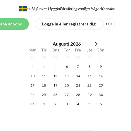
Så funkar Hygglo
Försäkring
Vanliga frågor
Kontakt
SE
apa annons
Logga in eller registrera dig
Augusti
2026
Mån
Tis
Ons
Tor
Fre
Lör
Sön
27
28
29
30
31
1
2
3
4
5
6
7
8
9
10
11
12
13
14
15
16
17
18
19
20
21
22
23
24
25
26
27
28
29
30
31
1
2
3
4
5
6