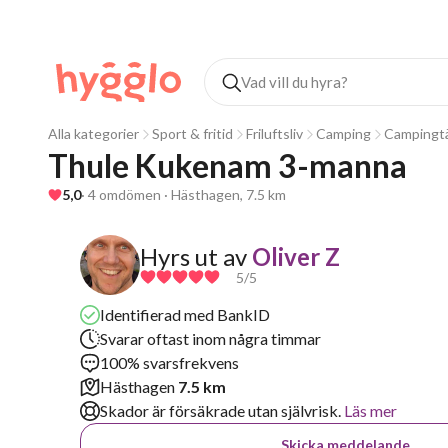
Alla kategorier
Sport & fritid
Friluftsliv
Camping
Campingtä
Thule Kukenam 3-manna
5,0
· 4 omdömen · Hästhagen, 7.5 km
Hyrs ut av
Oliver Z
5
/5
Identifierad med BankID
Svarar oftast inom några timmar
100% svarsfrekvens
Hästhagen
7.5 km
Skador är försäkrade utan självrisk.
Läs mer
Skicka meddelande