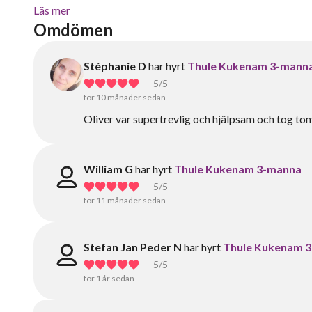
Läs mer
Omdömen
Stéphanie D
har hyrt
Thule Kukenam 3-mann
5
/5
för 10 månader sedan
Oliver var supertrevlig och hjälpsam och tog tom 
William G
har hyrt
Thule Kukenam 3-manna
5
/5
för 11 månader sedan
Stefan Jan Peder N
har hyrt
Thule Kukenam 
5
/5
för 1 år sedan