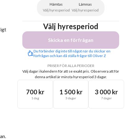
Hämtas
Lämnas
Välj hyresperiod
Välj hyresperiod
Välj hyresperiod
igt
Skicka en förfrågan
Du förbinder dig inte till något när du skickar en 
förfrågan och kan då ställa frågor till Oliver Z
PRISER FÖR ALLA PERIODER
Välj dagar i kalendern för att se exakt pris.
Observera att för
denna artikel är minsta hyresperiod 3 dagar.
700 kr
1 500 kr
3 000 kr
1 dag
3 dagar
7 dagar
an.