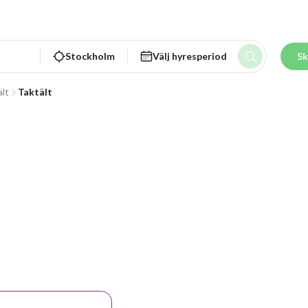
Stockholm
Välj hyresperiod
Sk
lt
Taktält