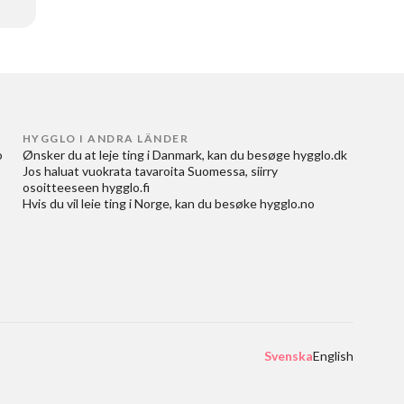
HYGGLO I ANDRA LÄNDER
 
Ønsker du at
leje ting i Danmark
, kan du besøge
hygglo.dk
Jos haluat
vuokrata tavaroita Suomessa
, siirry
osoitteeseen
hygglo.fi
Hvis du vil
leie ting i Norge
, kan du besøke
hygglo.no
Svenska
English