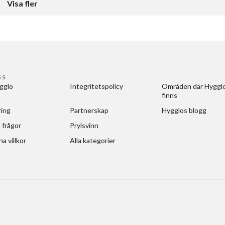
Visa fler
SS
gglo
Integritetspolicy
Områden där Hygglo
finns
ring
Partnerskap
Hygglos blogg
 frågor
Prylsvinn
a villkor
Alla kategorier