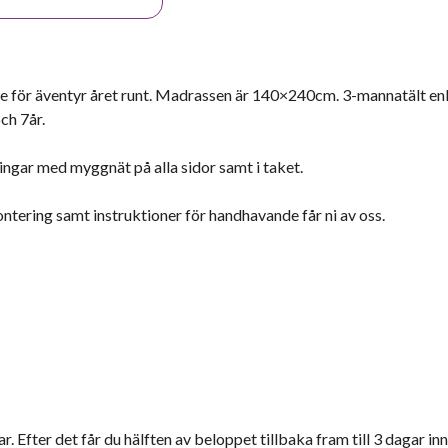
hule för äventyr året runt. Madrassen är 140×240cm. 3-mannatält enl
ch 7år.
ingar med myggnät på alla sidor samt i taket.
tering samt instruktioner för handhavande får ni av oss.
r. Efter det får du hälften av beloppet tillbaka fram till 3 dagar inn