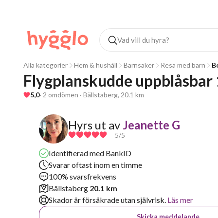
Alla kategorier
Hem & hushåll
Barnsaker
Resa med barn
B
Flygplanskudde uppblåsbar 
5,0
· 2 omdömen · Bällstaberg, 20.1 km
Hyrs ut av
Jeanette G
5
/5
Identifierad med BankID
Svarar oftast inom en timme
100% svarsfrekvens
Bällstaberg
20.1 km
Skador är försäkrade utan självrisk.
Läs mer
Skicka meddelande