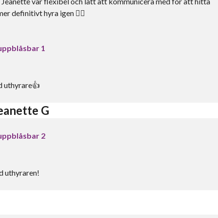
Jeanette var flexibel och lätt att kommunicera med för att hitta
 definitivt hyra igen 👌🏼
uppblåsbar 1
d uthyrare👍
eanette G
uppblåsbar 2
d uthyraren!