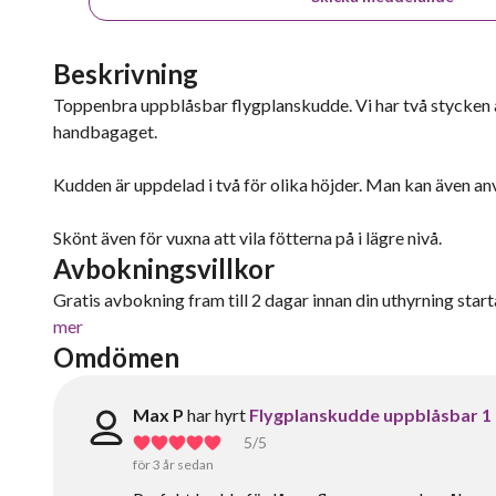
Beskrivning
Toppenbra uppblåsbar flygplanskudde. Vi har två stycken at
handbagaget.
Kudden är uppdelad i två för olika höjder. Man kan även anv
Skönt även för vuxna att vila fötterna på i lägre nivå.
Avbokningsvillkor
Gratis avbokning fram till 2 dagar innan din uthyrning starta
mer
Omdömen
Max P
har hyrt
Flygplanskudde uppblåsbar 1
5
/5
för 3 år sedan