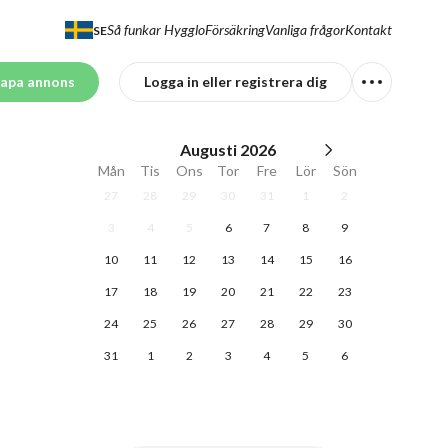
Så funkar Hygglo
Försäkring
Vanliga frågor
Kontakt
SE
apa annons
Logga in eller registrera dig
Augusti
2026
Mån
Tis
Ons
Tor
Fre
Lör
Sön
27
28
29
30
31
1
2
3
4
5
6
7
8
9
10
11
12
13
14
15
16
17
18
19
20
21
22
23
24
25
26
27
28
29
30
31
1
2
3
4
5
6