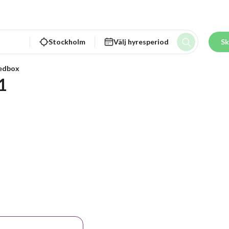
Stockholm
Välj hyresperiod
Sk
edbox
1