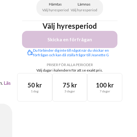
Hämtas
Lämnas
Välj hyresperiod
Välj hyresperiod
Välj hyresperiod
Skicka en förfrågan
Du förbinder dig inte till något när du skickar en 
förfrågan och kan då ställa frågor till Jeanette G
PRISER FÖR ALLA PERIODER
Välj dagar i kalendern för att se exakt pris.
n.
Läs
50 kr
75 kr
100 kr
1 dag
3 dagar
7 dagar