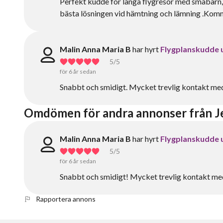
Perfekt kudde för långa flygresor med småbarn, 
bästa lösningen vid hämtning och lämning .Kommer
Malin Anna Maria B
har hyrt
Flygplanskudde 
5
/5
för 6 år sedan
Snabbt och smidigt. Mycket trevlig kontakt me
Omdömen för andra annonser från J
Malin Anna Maria B
har hyrt
Flygplanskudde 
5
/5
för 6 år sedan
Snabbt och smidigt! Mycket trevlig kontakt me
Rapportera annons