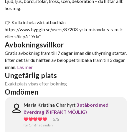
Ljud, ljus, bord, stolar, tross, scen, dekoration – du hittar allt
hos mig.
👉 Kolla in hela vårt utbud här:
https://www.hygglo.se/users/87203-yrla-miranda-s-s-m-k
eller sök på “ Yrla”
Avbokningsvillkor
Gratis avbokning fram till 7 dagar innan din uthyrning startar.
Efter det får du hälften av beloppet tillbaka fram till 3 dagar
innan.
Läs mer
Ungefärlig plats
Exakt plats visas efter bokning
Omdömen
Maria Kristina C
har hyrt
3 ståbord med
överdrag 🥂(FRAKT MÖJLIG)
5
/5
för 1 månad sedan