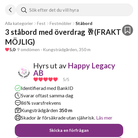
Sök efter det du vill hyra
Alla kategorier
Fest
Festmöbler
Ståbord
3 ståbord med överdrag 🥂(FRAKT 
MÖJLIG)
5,0
· 9 omdömen · Kungsträdgården, 350 m
Hyrs ut av
Happy Legacy
AB
5
/5
Identifierad med BankID
Svarar oftast samma dag
86% svarsfrekvens
Kungsträdgården
350 m
Skador är försäkrade utan självrisk.
Läs mer
Skicka en förfrågan