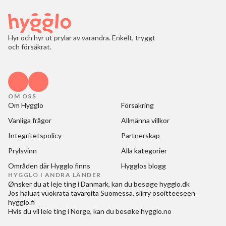
Hyr och hyr ut prylar av varandra. Enkelt, tryggt
och försäkrat.
OM OSS
Om Hygglo
Försäkring
Vanliga frågor
Allmänna villkor
Integritetspolicy
Partnerskap
Prylsvinn
Alla kategorier
Områden där Hygglo finns
Hygglos blogg
HYGGLO I ANDRA LÄNDER
Ønsker du at
leje ting i Danmark
, kan du besøge
hygglo.dk
Jos haluat
vuokrata tavaroita Suomessa
, siirry osoitteeseen
hygglo.fi
Hvis du vil
leie ting i Norge
, kan du besøke
hygglo.no