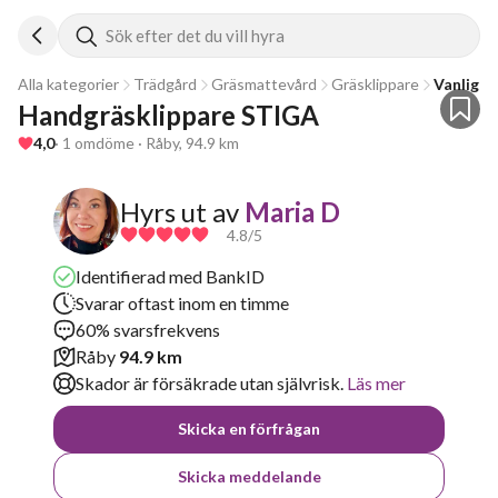
Sök efter det du vill hyra
Alla kategorier
Trädgård
Gräsmattevård
Gräsklippare
Vanlig g
Handgräsklippare STIGA 
4,0
· 1 omdöme · Råby, 94.9 km
Hyrs ut av
Maria D
4.8
/5
Identifierad med BankID
Svarar oftast inom en timme
60% svarsfrekvens
Råby
94.9 km
Skador är försäkrade utan självrisk.
Läs mer
Skicka en förfrågan
Skicka meddelande