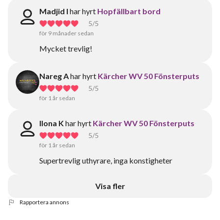
Madjid I
har hyrt
Hopfällbart bord
5
/5
för 9 månader sedan
Mycket trevlig!
Nareg A
har hyrt
Kärcher WV 50 Fönsterputs
5
/5
för 1 år sedan
Ilona K
har hyrt
Kärcher WV 50 Fönsterputs
5
/5
för 1 år sedan
Supertrevlig uthyrare, inga konstigheter
Visa fler
Rapportera annons