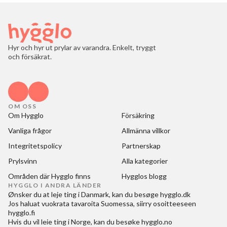
Hyr och hyr ut prylar av varandra. Enkelt, tryggt
och försäkrat.
OM OSS
Om Hygglo
Försäkring
Vanliga frågor
Allmänna villkor
Integritetspolicy
Partnerskap
Prylsvinn
Alla kategorier
Områden där Hygglo finns
Hygglos blogg
HYGGLO I ANDRA LÄNDER
Ønsker du at
leje ting i Danmark
, kan du besøge
hygglo.dk
Jos haluat
vuokrata tavaroita Suomessa
, siirry osoitteeseen
hygglo.fi
Hvis du vil
leie ting i Norge
, kan du besøke
hygglo.no