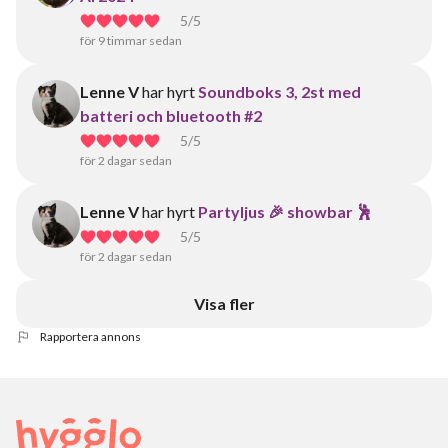
5
/5
för 9 timmar sedan
Lenne V
har hyrt
Soundboks 3, 2st med
batteri och bluetooth #2
5
/5
för 2 dagar sedan
Lenne V
har hyrt
Partyljus 🎉 showbar 🕺
5
/5
för 2 dagar sedan
Visa fler
Rapportera annons