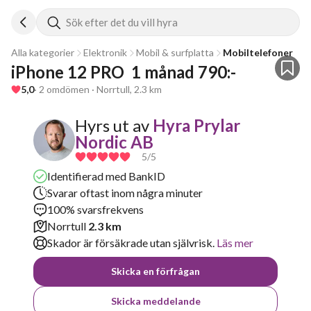
Sök efter det du vill hyra
Alla kategorier
Elektronik
Mobil & surfplatta
Mobiltelefoner
iPhone 12 PRO  1 månad 790:-
5,0
· 2 omdömen · Norrtull, 2.3 km
Hyrs ut av
Hyra Prylar
Nordic AB
5
/5
Identifierad med BankID
Svarar oftast inom några minuter
100% svarsfrekvens
Norrtull
2.3 km
Skador är försäkrade utan självrisk.
Läs mer
Skicka en förfrågan
Skicka meddelande