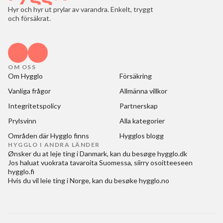
Hyr och hyr ut prylar av varandra. Enkelt, tryggt
och försäkrat.
OM OSS
Om Hygglo
Försäkring
Vanliga frågor
Allmänna villkor
Integritetspolicy
Partnerskap
Prylsvinn
Alla kategorier
Områden där Hygglo finns
Hygglos blogg
HYGGLO I ANDRA LÄNDER
Ønsker du at
leje ting i Danmark
, kan du besøge
hygglo.dk
Jos haluat
vuokrata tavaroita Suomessa
, siirry osoitteeseen
hygglo.fi
Hvis du vil
leie ting i Norge
, kan du besøke
hygglo.no