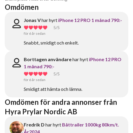
Omdömen
Jonas V
har hyrt
iPhone 12 PRO 1 månad 790:-
5
/5
för 6 år sedan
Snabbt, smidigt och enkelt.
Borttagen användare
har hyrt
iPhone 12 PRO
1 månad 790:-
5
/5
för 6 år sedan
Smidigt att hämta och lämna.
Omdömen för andra annonser från 
Hyra Prylar Nordic AB
Fredrik D
har hyrt
Båttrailer 1000kg 80km/t.
År2024