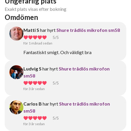
Ungefärlig plats
Exakt plats visas efter bokning
Omdömen
Matti S
har hyrt
Shure trådlös mikrofon sm58
5
/5
för 1 månad sedan
Fantastiskt smigt. Och väldigt bra
Ludvig S
har hyrt
Shure trådlös mikrofon
sm58
5
/5
för 3 år sedan
Carlos B
har hyrt
Shure trådlös mikrofon
sm58
5
/5
för 3 år sedan