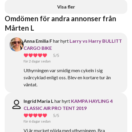
Visa fler
Omdömen för andra annonser från 
Mårten L
Anna Emilia F
har hyrt
Larry vs Harry BULLITT
CARGO BIKE
5
/5
för 2 dagar sedan
Uthyrningen var smidig men cykeln i sig
svårcyklad enligt oss. Blev en kortare tur än
väntat.
Ingrid Maria L
har hyrt
KAMPA HAYLING 4
CLASSIC AIR PRO TENT 2019
5
/5
för 6 dagar sedan
Vi är mycket nöjda med uthyrningen. Bra