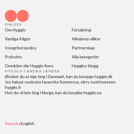
OM OSS
Om Hygglo
Försäkring
Vanliga frågor
Allmänna villkor
Integritetspolicy
Partnerskap
Prylsvinn
Alla kategorier
Områden där Hygglo finns
Hygglos blogg
HYGGLO I ANDRA LÄNDER
Ønsker du at
leje ting i Danmark
, kan du besøge
hygglo.dk
Jos haluat
vuokrata tavaroita Suomessa
, siirry osoitteeseen
hygglo.fi
Hvis du vil
leie ting i Norge
, kan du besøke
hygglo.no
Svenska
English