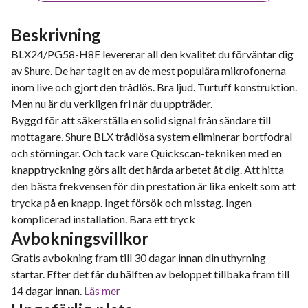
Beskrivning
BLX24/PG58-H8E levererar all den kvalitet du förväntar dig
av Shure. De har tagit en av de mest populära mikrofonerna
inom live och gjort den trådlös. Bra ljud. Turtuff konstruktion.
Men nu är du verkligen fri när du uppträder.
Byggd för att säkerställa en solid signal från sändare till
mottagare. Shure BLX trådlösa system eliminerar bortfodral
och störningar. Och tack vare Quickscan-tekniken med en
knapptryckning görs allt det hårda arbetet åt dig. Att hitta
den bästa frekvensen för din prestation är lika enkelt som att
trycka på en knapp. Inget försök och misstag. Ingen
komplicerad installation. Bara ett tryck
Avbokningsvillkor
Gratis avbokning fram till 30 dagar innan din uthyrning
startar. Efter det får du hälften av beloppet tillbaka fram till
14 dagar innan.
Läs mer