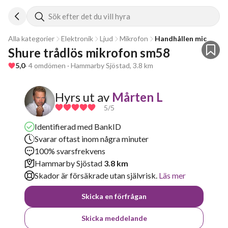
Sök efter det du vill hyra
Alla kategorier
Elektronik
Ljud
Mikrofon
Handhållen mic
Shure trådlös mikrofon sm58
5,0
· 4 omdömen · Hammarby Sjöstad, 3.8 km
Hyrs ut av
Mårten L
5
/5
Identifierad med BankID
Svarar oftast inom några minuter
100% svarsfrekvens
Hammarby Sjöstad
3.8 km
Skador är försäkrade utan självrisk.
Läs mer
Skicka en förfrågan
Skicka meddelande