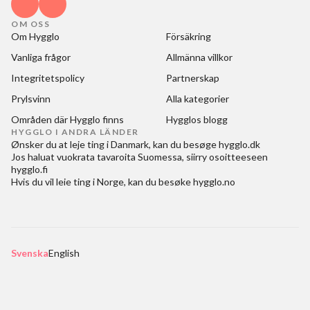
OM OSS
Om Hygglo
Försäkring
Vanliga frågor
Allmänna villkor
Integritetspolicy
Partnerskap
Prylsvinn
Alla kategorier
Områden där Hygglo finns
Hygglos blogg
HYGGLO I ANDRA LÄNDER
Ønsker du at
leje ting i Danmark
, kan du besøge
hygglo.dk
Jos haluat
vuokrata tavaroita Suomessa
, siirry osoitteeseen
hygglo.fi
Hvis du vil
leie ting i Norge
, kan du besøke
hygglo.no
Svenska
English