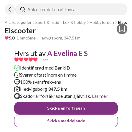
Sök efter det du vill hyra
Alla kategorier
Sport & fritid
Lek & hobby
Hobbyfordon
Elspar
Elscooter 
5,0
· 1 omdöme · Hedvigsborg, 347.5 km
Hyrs ut av
A Evelina E S
5
/5
Identifierad med BankID
Svarar oftast inom en timme
100% svarsfrekvens
Hedvigsborg
347.5 km
Skador är försäkrade utan självrisk.
Läs mer
Skicka en förfrågan
Skicka meddelande