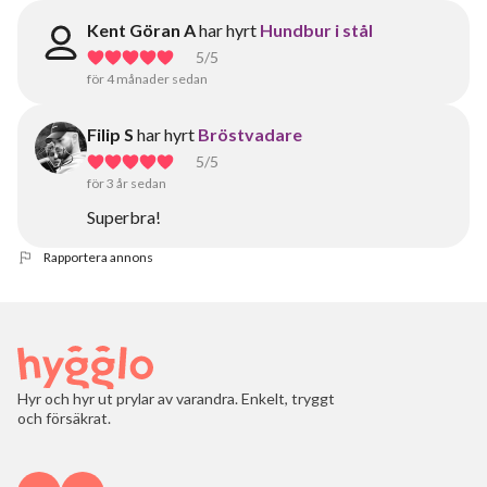
Kent Göran A
har hyrt
Hundbur i stål
5
/5
för 4 månader sedan
Filip S
har hyrt
Bröstvadare
5
/5
för 3 år sedan
Superbra!
Rapportera annons
Hyr och hyr ut prylar av varandra. Enkelt, tryggt
och försäkrat.