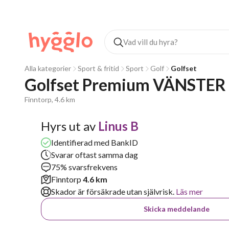
Alla kategorier
Sport & fritid
Sport
Golf
Golfset
Golfset Premium VÄNSTER +
Finntorp, 4.6 km
Hyrs ut av
Linus B
Identifierad med BankID
Svarar oftast samma dag
75% svarsfrekvens
Finntorp
4.6 km
Skador är försäkrade utan självrisk.
Läs mer
Skicka meddelande