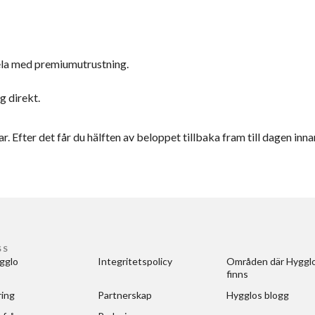
pela med premiumutrustning.
g direkt.
r. Efter det får du hälften av beloppet tillbaka fram till dagen inna
SS
gglo
Integritetspolicy
Områden där Hygglo
finns
ring
Partnerskap
Hygglos blogg