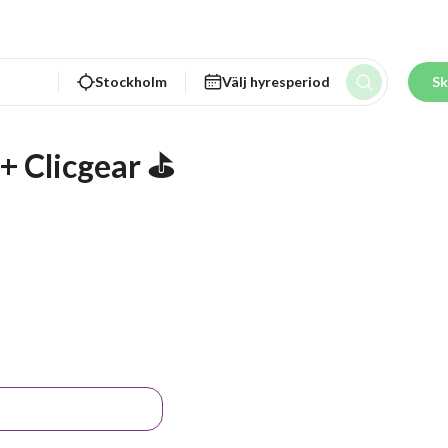
Stockholm
Välj hyresperiod
Sk
 Clicgear ⛳️