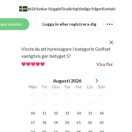
Så funkar Hygglo
Försäkring
Vanliga frågor
Kontakt
SE
apa annons
Logga in eller registrera dig
Visste du att hyrestagare i kategorin Golfset
vanligtvis ger betyget 5?
Visa fler
Augusti
2026
Mån
Tis
Ons
Tor
Fre
Lör
Sön
27
28
29
30
31
1
2
3
4
5
6
7
8
9
10
11
12
13
14
15
16
17
18
19
20
21
22
23
24
25
26
27
28
29
30