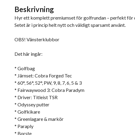
Beskrivning
Hyr ett komplett premiumset för golfrundan – perfekt för di
Setet är i princip helt nytt och väldigt sparsamt använt.
OBS! Vänsterklubbor
Det här ingår:
* Golfbag
* Järnset: Cobra Forged Tec
* 60°, 56°, 52°, PW, 9, 8, 7, 6, 5 & 3
* Fairwaywood 3: Cobra Paradym
* Driver: Titleist TSR
* Odyssey putter
* Golfkikare
* Greenlagare & markör
* Paraply
* Borste