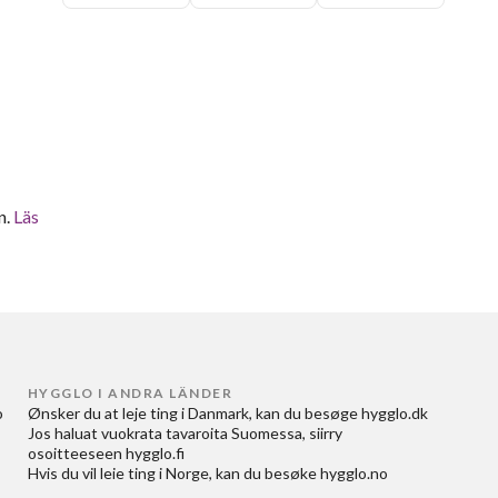
n.
Läs
HYGGLO I ANDRA LÄNDER
 
Ønsker du at
leje ting i Danmark
, kan du besøge
hygglo.dk
Jos haluat
vuokrata tavaroita Suomessa
, siirry
osoitteeseen
hygglo.fi
Hvis du vil
leie ting i Norge
, kan du besøke
hygglo.no