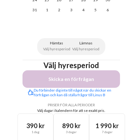
31
1
2
3
4
5
6
Hämtas
Lämnas
Välj hyresperiod
Välj hyresperiod
Välj hyresperiod
Skicka en förfrågan
Du förbinder dig inte till något när du skickar en 
förfrågan och kan då ställa frågor till Linus B
PRISER FÖR ALLA PERIODER
Välj dagar i kalendern för att se exakt pris.
390 kr
890 kr
1 990 kr
1 dag
3 dagar
7 dagar