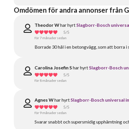
Omdömen för andra annonser från G
Theodor W
har hyrt
Slagborr-Bosch universal
5
/5
för 7 månader sedan
Borrade 30 hål i en betongvägg, som att borra i
Carolina Josefin S
har hyrt
Slagborr-Bosch uni
5
/5
för 8 månader sedan
Agnes W
har hyrt
Slagborr-Bosch universal in
5
/5
för 9 månader sedan
Svarar snabbt och supersmidig upphämtning oc