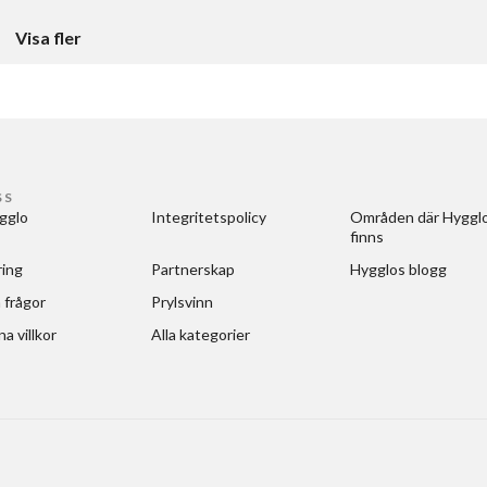
Visa fler
SS
gglo
Integritetspolicy
Områden där Hygglo
finns
ring
Partnerskap
Hygglos blogg
 frågor
Prylsvinn
a villkor
Alla kategorier