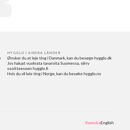
HYGGLO I ANDRA LÄNDER
 
Ønsker du at
leje ting i Danmark
, kan du besøge
hygglo.dk
Jos haluat
vuokrata tavaroita Suomessa
, siirry
osoitteeseen
hygglo.fi
Hvis du vil
leie ting i Norge
, kan du besøke
hygglo.no
Svenska
English