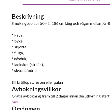
Beskrivning
Smokingset (strl 50) (är 186 cm lång och väger mellan 75-
* kavaj,
* byxa,
* skjorta,
* fluga,
* näsduk,
* lackskor (strl 44),
* skyddsfodral
till bröllopet, festen eller galan
Avbokningsvillkor
Gratis avbokning fram till 2 dagar innan din uthyrning starta
mer
Omdömen