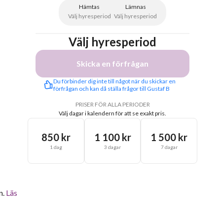
Hämtas
Lämnas
Välj hyresperiod
Välj hyresperiod
Välj hyresperiod
Skicka en förfrågan
Du förbinder dig inte till något när du skickar en 
förfrågan och kan då ställa frågor till Gustaf B
PRISER FÖR ALLA PERIODER
Välj dagar i kalendern för att se exakt pris.
850 kr
1 100 kr
1 500 kr
1 dag
3 dagar
7 dagar
n.
Läs