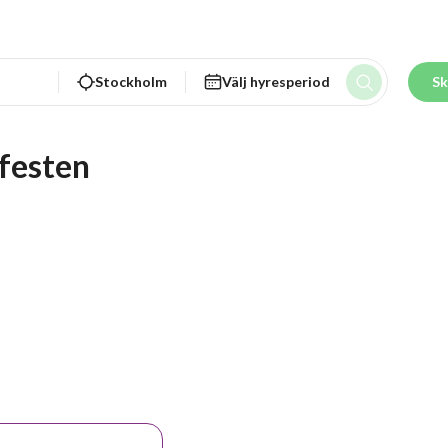
Stockholm
Välj hyresperiod
Sk
 festen