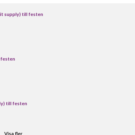
t supply) till festen
l festen
) till festen
Visa fler