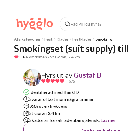
Alla kategorier
Fest
Kläder
Festkläder
Smoking
Smokingset (suit supply) till
5,0
· 4 omdömen · St Göran, 2.4 km
Hyrs ut av
Gustaf B
5
/5
Identifierad med BankID
Svarar oftast inom några timmar
93% svarsfrekvens
St Göran
2.4 km
Skador är försäkrade utan självrisk.
Läs mer
Skicka meddelande