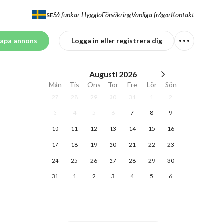
Så funkar Hygglo
Försäkring
Vanliga frågor
Kontakt
SE
apa annons
Logga in eller registrera dig
Augusti
2026
Mån
Tis
Ons
Tor
Fre
Lör
Sön
27
28
29
30
31
1
2
3
4
5
6
7
8
9
10
11
12
13
14
15
16
17
18
19
20
21
22
23
24
25
26
27
28
29
30
31
1
2
3
4
5
6