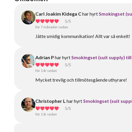
Carl Joakim Kidega C
har hyrt
Smokingset (sui
5
/5
för 7 månader sedan
Jätte smidig kommunikation! Allt var så enkelt!
Adrian P
har hyrt
Smokingset (suit supply) til
5
/5
för 1 år sedan
Mycket trevlig och tillmötesgående uthyrare!
Christopher L
har hyrt
Smokingset (suit supply
5
/5
för 1 år sedan