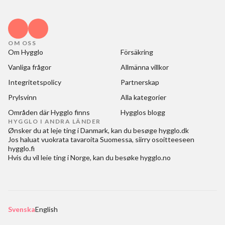
OM OSS
Om Hygglo
Försäkring
Vanliga frågor
Allmänna villkor
Integritetspolicy
Partnerskap
Prylsvinn
Alla kategorier
Områden där Hygglo finns
Hygglos blogg
HYGGLO I ANDRA LÄNDER
Ønsker du at
leje ting i Danmark
, kan du besøge
hygglo.dk
Jos haluat
vuokrata tavaroita Suomessa
, siirry osoitteeseen
hygglo.fi
Hvis du vil
leie ting i Norge
, kan du besøke
hygglo.no
Svenska
English