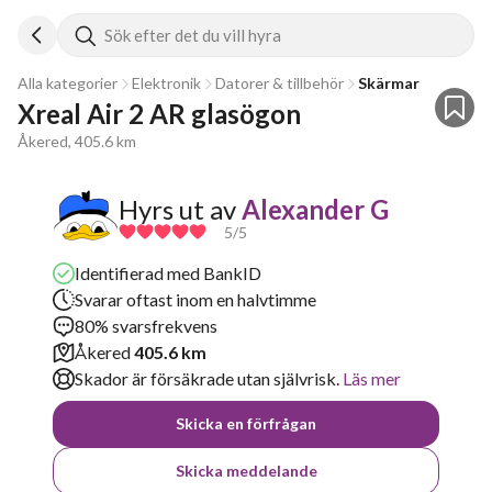
Sök efter det du vill hyra
Alla kategorier
Elektronik
Datorer & tillbehör
Skärmar
Xreal Air 2 AR glasögon 
Åkered, 405.6 km
Hyrs ut av
Alexander G
5
/5
Identifierad med BankID
Svarar oftast inom en halvtimme
80% svarsfrekvens
Åkered
405.6 km
Skador är försäkrade utan självrisk.
Läs mer
Skicka en förfrågan
Skicka meddelande