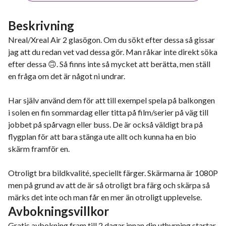
Beskrivning
Nreal/Xreal Air 2 glasögon. Om du sökt efter dessa så gissar
jag att du redan vet vad dessa gör. Man råkar inte direkt söka
efter dessa 🙃. Så finns inte så mycket att berätta, men ställ
en fråga om det är något ni undrar.
Har själv använd dem för att till exempel spela på balkongen
i solen en fin sommardag eller titta på film/serier på väg till
jobbet på spårvagn eller buss. De är också väldigt bra på
flygplan för att bara stänga ute allt och kunna ha en bio
skärm framför en.
Otroligt bra bildkvalité, speciellt färger. Skärmarna är 1080P
men på grund av att de är så otroligt bra färg och skärpa så
märks det inte och man får en mer än otroligt upplevelse.
Avbokningsvillkor
Gratis avbokning fram till 2 dagar innan din uthyrning startar.