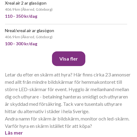
Xreal air 2 ar glasögon
406.9 km
(
Åkered, Göteborg
)
110 - 350 kr/dag
Nreal/xreal air ar glasögon
406.9 km
(
Åkered, Göteborg
)
100 - 300 kr/dag
Visa fler
Letar du efter en skärm att hyra? Här finns cirka 23 annonser
med allt från mindre bildskärmar för hemmakontoret till
större LED-skärmar för event. Hygglo är mellanhand mellan
dig och uthyrare - betalning hanteras smidigt och uthyraren
är skyddad med försäkring. Tack vare tusentals uthyrare
hittar du alternativ i städer i hela Sverige.
Andra namn för skärm är bildskärm, monitor och led-skärm.
Varför hyra en skärm istället för att köpa?
Läs mer