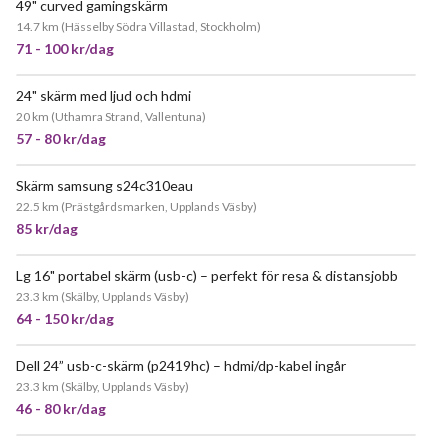
49" curved gamingskärm
14.7 km
(
Hässelby Södra Villastad, Stockholm
)
71 - 100 kr/dag
24" skärm med ljud och hdmi
20 km
(
Uthamra Strand, Vallentuna
)
57 - 80 kr/dag
Skärm samsung s24c310eau
22.5 km
(
Prästgårdsmarken, Upplands Väsby
)
85 kr/dag
Lg 16" portabel skärm (usb-c) – perfekt för resa & distansjobb
23.3 km
(
Skälby, Upplands Väsby
)
64 - 150 kr/dag
Dell 24” usb-c-skärm (p2419hc) – hdmi/dp-kabel ingår
23.3 km
(
Skälby, Upplands Väsby
)
46 - 80 kr/dag