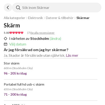
Sök inom Skärmar
Alla kategorier
Elektronik
Datorer & tillbehör
Skärmar
Skärm
5.00
(
7
)
Se alla recensioner
I närheten av
Stockholm
(ändra)
Välj datum
Är jag försäkrad om jag hyr skärmar?
Ja. Skador är försäkrade utan självrisk.
Läs mer
Stor skärm
600 m
(
Stockholm City
)
96 - 205 kr/dag
Portabel full hd usb-c skärm
650 m
(
Stockholm City
)
71 - 200 kr/dag