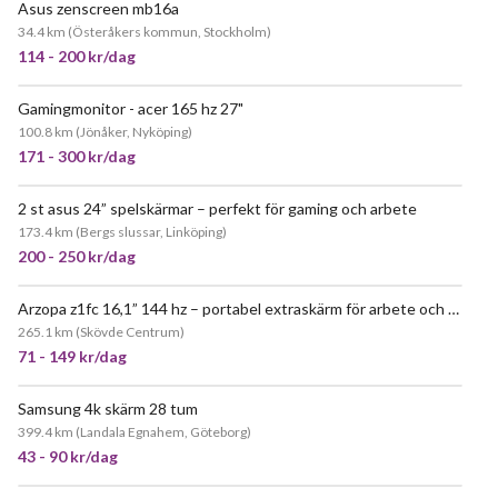
Asus zenscreen mb16a
34.4 km
(
Österåkers kommun, Stockholm
)
114 - 200 kr/dag
Gamingmonitor - acer 165 hz 27"
100.8 km
(
Jönåker, Nyköping
)
171 - 300 kr/dag
2 st asus 24” spelskärmar – perfekt för gaming och arbete
173.4 km
(
Bergs slussar, Linköping
)
200 - 250 kr/dag
Arzopa z1fc 16,1” 144 hz – portabel extraskärm för arbete och gaming
265.1 km
(
Skövde Centrum
)
71 - 149 kr/dag
Samsung 4k skärm 28 tum
POPULÄR
399.4 km
(
Landala Egnahem, Göteborg
)
43 - 90 kr/dag