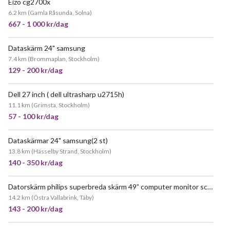
Eizo cg2700x
POPULÄR
6.2 km
(
Gamla Råsunda, Solna
)
667 - 1 000 kr/dag
Dataskärm 24" samsung
7.4 km
(
Brommaplan, Stockholm
)
129 - 200 kr/dag
Dell 27 inch ( dell ultrasharp u2715h)
11.1 km
(
Grimsta, Stockholm
)
57 - 100 kr/dag
Dataskärmar 24" samsung(2 st)
13.8 km
(
Hässelby Strand, Stockholm
)
140 - 350 kr/dag
Datorskärm philips superbreda skärm 49” computer monitor screen extra wide
14.2 km
(
Östra Vallabrink, Täby
)
143 - 200 kr/dag