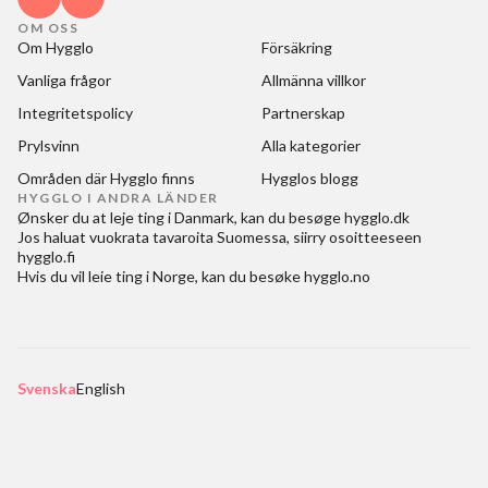
OM OSS
Om Hygglo
Försäkring
Vanliga frågor
Allmänna villkor
Integritetspolicy
Partnerskap
Prylsvinn
Alla kategorier
Områden där Hygglo finns
Hygglos blogg
HYGGLO I ANDRA LÄNDER
Ønsker du at
leje ting i Danmark
, kan du besøge
hygglo.dk
Jos haluat
vuokrata tavaroita Suomessa
, siirry osoitteeseen
hygglo.fi
Hvis du vil
leie ting i Norge
, kan du besøke
hygglo.no
Svenska
English