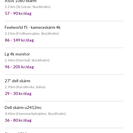
Asus 1080 skärm
POPULÄR
2.2 km
(
St Göran, Stockholm
)
57 - 90 kr/dag
Feelworld f5 - kameraskärm 4k
2.2 km
(
Fridhemsplan, Stockholm
)
86 - 149 kr/dag
Lg 4k monitor
2.4 km
(
Norrtull, Stockholm
)
96 - 205 kr/dag
27” dell skärm
2.9 km
(
Karolinska, Solna
)
29 - 30 kr/dag
Dell skärm u2412mc
4.4 km
(
Hammarbyhöjden, Stockholm
)
36 - 80 kr/dag