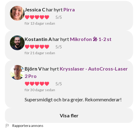
Jessica C
har hyrt
Pirra
5
/5
för 13 dagar sedan
Kostantin A
har hyrt
Mikrofon 🎤 1-2 st
5
/5
för 21 dagar sedan
Björn V
har hyrt
Krysslaser - AutoCross-Laser
2 Pro
5
/5
för 30 dagar sedan
Supersmidigt och bra grejer. Rekommenderar!
Visa fler
Rapportera annons