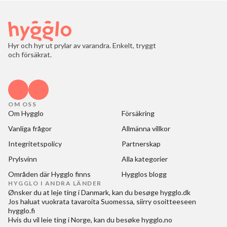
Hyr och hyr ut prylar av varandra. Enkelt, tryggt
och försäkrat.
OM OSS
Om Hygglo
Försäkring
Vanliga frågor
Allmänna villkor
Integritetspolicy
Partnerskap
Prylsvinn
Alla kategorier
Områden där Hygglo finns
Hygglos blogg
HYGGLO I ANDRA LÄNDER
Ønsker du at
leje ting i Danmark
, kan du besøge
hygglo.dk
Jos haluat
vuokrata tavaroita Suomessa
, siirry osoitteeseen
hygglo.fi
Hvis du vil
leie ting i Norge
, kan du besøke
hygglo.no