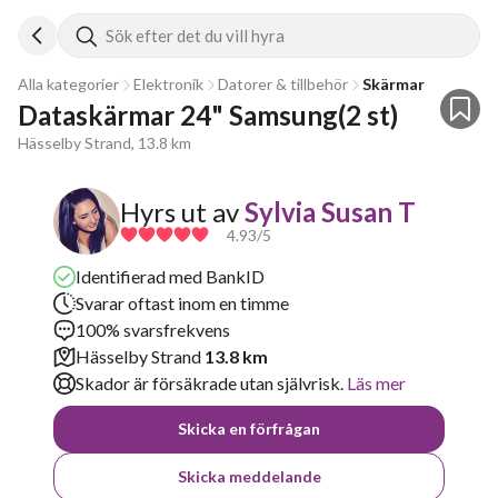
Sök efter det du vill hyra
Alla kategorier
Elektronik
Datorer & tillbehör
Skärmar
Dataskärmar 24" Samsung(2 st)
Hässelby Strand, 13.8 km
Hyrs ut av
Sylvia Susan T
4.93
/5
Identifierad med BankID
Svarar oftast inom en timme
100% svarsfrekvens
Hässelby Strand
13.8 km
Skador är försäkrade utan självrisk.
Läs mer
Skicka en förfrågan
Skicka meddelande