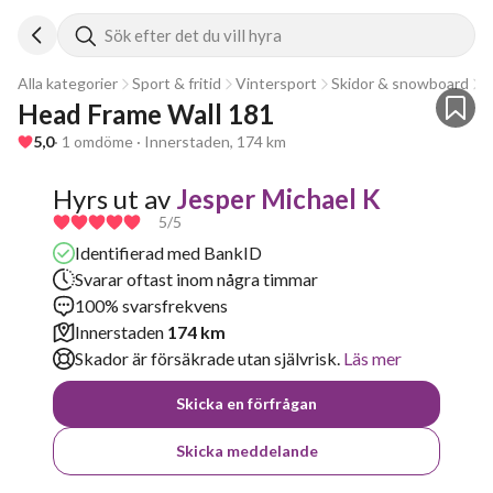
Sök efter det du vill hyra
Alla kategorier
Sport & fritid
Vintersport
Skidor & snowboard
A
Head Frame Wall 181 
5,0
· 1 omdöme · Innerstaden, 174 km
Hyrs ut av
Jesper Michael K
5
/5
Identifierad med BankID
Svarar oftast inom några timmar
100% svarsfrekvens
Innerstaden
174 km
Skador är försäkrade utan självrisk.
Läs mer
Skicka en förfrågan
Skicka meddelande