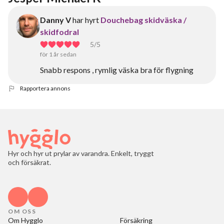
Danny V
har hyrt
Douchebag skidväska /
skidfodral
5
/5
för 1 år sedan
Snabb respons , rymlig väska bra för flygning
Rapportera annons
Hyr och hyr ut prylar av varandra. Enkelt, tryggt
och försäkrat.
OM OSS
Om Hygglo
Försäkring