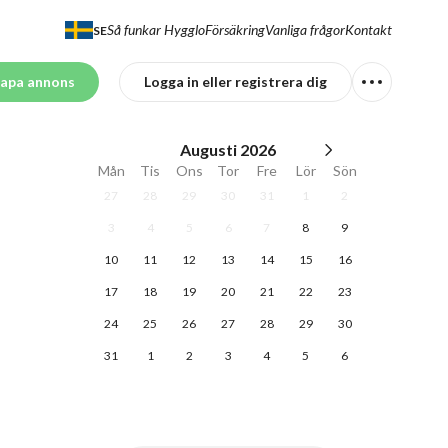
Så funkar Hygglo
Försäkring
Vanliga frågor
Kontakt
SE
apa annons
Logga in eller registrera dig
Augusti
2026
Mån
Tis
Ons
Tor
Fre
Lör
Sön
27
28
29
30
31
1
2
3
4
5
6
7
8
9
10
11
12
13
14
15
16
17
18
19
20
21
22
23
24
25
26
27
28
29
30
31
1
2
3
4
5
6