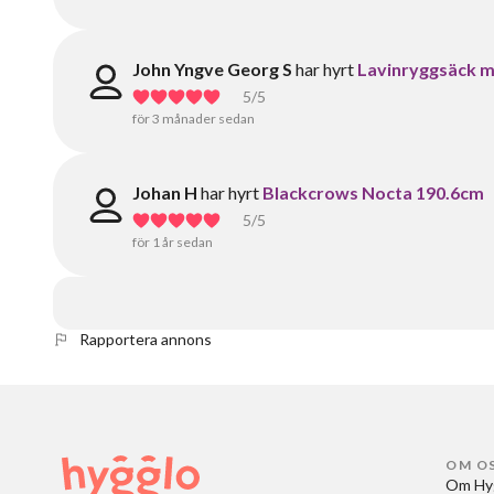
John Yngve Georg S
har hyrt
Lavinryggsäck me
5
/5
för 3 månader sedan
Johan H
har hyrt
Blackcrows Nocta 190.6cm
5
/5
för 1 år sedan
Rapportera annons
OM O
Om Hy