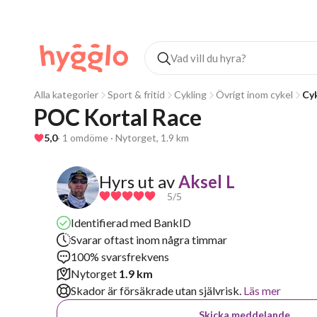
Alla kategorier
Sport & fritid
Cykling
Övrigt inom cykel
Cy
POC Kortal Race
5,0
· 1 omdöme · Nytorget, 1.9 km
Hyrs ut av
Aksel L
5
/5
Identifierad med BankID
Svarar oftast inom några timmar
100% svarsfrekvens
Nytorget
1.9 km
Skador är försäkrade utan självrisk.
Läs mer
Skicka meddelande