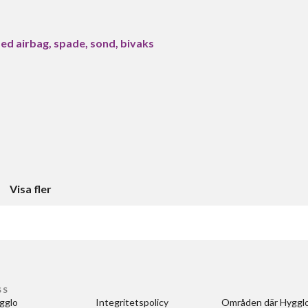
d airbag, spade, sond, bivaks
Visa fler
SS
gglo
Integritetspolicy
Områden där Hygglo