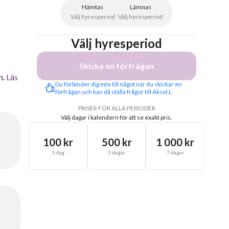
Hämtas
Lämnas
Välj hyresperiod
Välj hyresperiod
Välj hyresperiod
Skicka en förfrågan
n.
Läs
Du förbinder dig inte till något när du skickar en 
förfrågan och kan då ställa frågor till Aksel L
PRISER FÖR ALLA PERIODER
Välj dagar i kalendern för att se exakt pris.
100 kr
500 kr
1 000 kr
1 dag
3 dagar
7 dagar