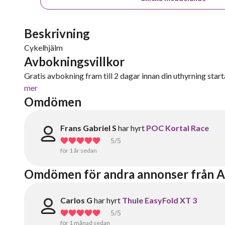
Beskrivning
Cykelhjälm
Avbokningsvillkor
Gratis avbokning fram till 2 dagar innan din uthyrning starta
mer
Omdömen
Frans Gabriel S
har hyrt
POC Kortal Race
5
/5
för 1 år sedan
Omdömen för andra annonser från A
Carlos G
har hyrt
Thule EasyFold XT 3
5
/5
för 1 månad sedan