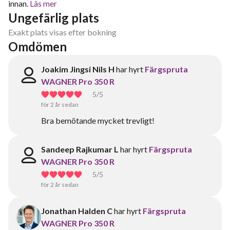
innan.
Läs mer
Ungefärlig plats
Exakt plats visas efter bokning
Omdömen
Joakim Jingsi Nils H
har hyrt
Färgspruta
WAGNER Pro 350 R
5
/5
för 2 år sedan
Bra bemötande mycket trevligt!
Sandeep Rajkumar L
har hyrt
Färgspruta
WAGNER Pro 350 R
5
/5
för 2 år sedan
Jonathan Halden C
har hyrt
Färgspruta
WAGNER Pro 350 R