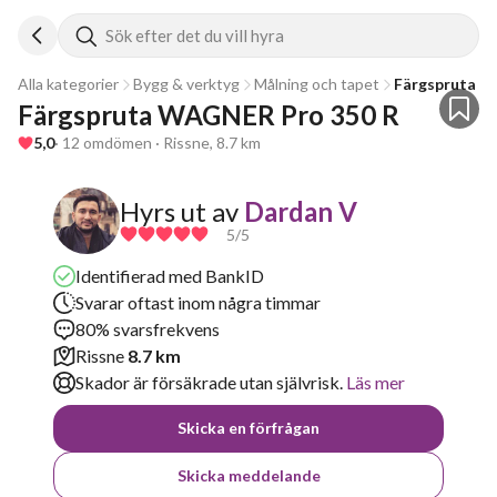
Sök efter det du vill hyra
Alla kategorier
Bygg & verktyg
Målning och tapet
Färgspruta
Färgspruta WAGNER Pro 350 R
5,0
· 12 omdömen · Rissne, 8.7 km
Hyrs ut av
Dardan V
5
/5
Identifierad med BankID
Svarar oftast inom några timmar
80% svarsfrekvens
Rissne
8.7 km
Skador är försäkrade utan självrisk.
Läs mer
Skicka en förfrågan
Skicka meddelande