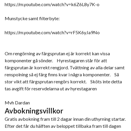
https://m.youtube.com/watch?v=k6Z6L8y7K-o
Munstycke samt filterbyte:
https://m.youtube.com/watch?v=rF5K6yJa9No
Om rengörning av färgsprutan ej är korrekt kan vissa
komponenter gå sönder. Hyrestagaren står för att
färgsprutan är korrekt rengjord. Tvättning av alla delar samt
renspolning så ej färg finns kvar i några komponenter. Så
stor vikt att färgsprutan rengörs korrekt. Sköts inte detta
tas avgift för reservdelarna ut av hyrestagaren
Mvh Dardan
Avbokningsvillkor
Gratis avbokning fram till 2 dagar innan din uthyrning startar.
Efter det får du hälften av beloppet tillbaka fram till dagen