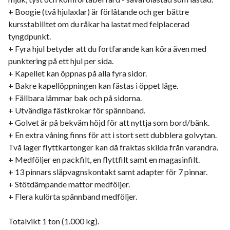
+ Boogie (två hjulaxlar) är förlåtande och ger bättre
kursstabilitet om du råkar ha lastat med felplacerad
tyngdpunkt.
+ Fyra hjul betyder att du fortfarande kan köra även med
punktering på ett hjul per sida.
+ Kapellet kan öppnas på alla fyra sidor.
+ Bakre kapellöppningen kan fästas i öppet läge.
+ Fällbara lämmar bak och på sidorna.
+ Utvändiga fästkrokar för spännband.
+ Golvet är på bekväm höjd för att nyttja som bord/bänk.
+ En extra våning finns för att i stort sett dubblera golvytan.
Två lager flyttkartonger kan då fraktas skilda från varandra.
+ Medföljer en packfilt, en flyttfilt samt en magasinfilt.
+ 13 pinnars släpvagnskontakt samt adapter för 7 pinnar.
+ Stötdämpande mattor medföljer.
+ Flera kulörta spännband medföljer.
Totalvikt 1 ton (1.000 kg).