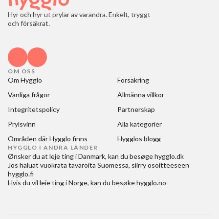
Hyr och hyr ut prylar av varandra. Enkelt, tryggt
och försäkrat.
OM OSS
Om Hygglo
Försäkring
Vanliga frågor
Allmänna villkor
Integritetspolicy
Partnerskap
Prylsvinn
Alla kategorier
Områden där Hygglo finns
Hygglos blogg
HYGGLO I ANDRA LÄNDER
Ønsker du at
leje ting i Danmark
, kan du besøge
hygglo.dk
Jos haluat
vuokrata tavaroita Suomessa
, siirry osoitteeseen
hygglo.fi
Hvis du vil
leie ting i Norge
, kan du besøke
hygglo.no