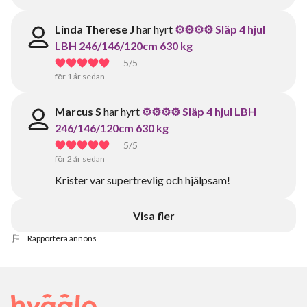
Linda Therese J
har hyrt
⚙️⚙️⚙️⚙️ Släp 4 hjul
LBH 246/146/120cm 630 kg
5
/5
för 1 år sedan
Marcus S
har hyrt
⚙️⚙️⚙️⚙️ Släp 4 hjul LBH
246/146/120cm 630 kg
5
/5
för 2 år sedan
Krister var supertrevlig och hjälpsam!
Visa fler
Rapportera annons