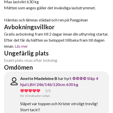
Max lastvikt 630 kg
Måtten som anges gäller det invändiga lastutrymmet.
Hämtas och lämnas städad och ren på Pungpinan
Avbokningsvillkor
Gratis avbokning fram till 2 dagar innan din uthyrning startar.
Efter det får du hälften av beloppet tillbaka fram till dagen
innan.
Läs mer
Ungefärlig plats
Exakt plats visas efter bokning
Omdömen
Anette Madeleine B
har hyrt
⚙️⚙️⚙️⚙️ Släp 4
hjul LBH 246/146/120cm 630 kg
5
/5
för 10 månader sedan
Släpet var toppen och Krister otroligt trevlig!
Stort tack!!