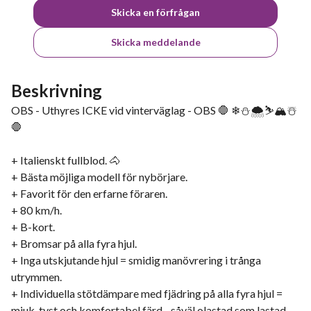
Skicka en förfrågan
Skicka meddelande
Beskrivning
OBS - Uthyres ICKE vid vinterväglag - OBS 🛑 ❄⛄🌨⛷🏔☃
🛑
+ Italienskt fullblod. 🐴
+ Bästa möjliga modell för nybörjare.
+ Favorit för den erfarne föraren.
+ 80 km/h.
+ B-kort.
+ Bromsar på alla fyra hjul.
+ Inga utskjutande hjul = smidig manövrering i trånga
utrymmen.
+ Individuella stötdämpare med fjädring på alla fyra hjul =
mjuk, tyst och komfortabel färd - såväl olastad som lastad.