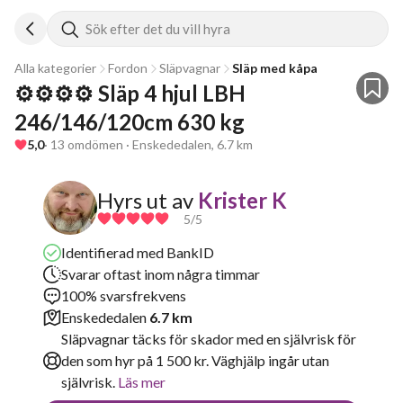
Sök efter det du vill hyra
Alla kategorier
Fordon
Släpvagnar
Släp med kåpa
⚙️⚙️⚙️⚙️ Släp 4 hjul LBH 
246/146/120cm 630 kg
5,0
· 13 omdömen · Enskededalen, 6.7 km
Hyrs ut av
Krister K
5
/5
Identifierad med BankID
Svarar oftast inom några timmar
100% svarsfrekvens
Enskededalen
6.7 km
Släpvagnar täcks för skador med en självrisk för
den som hyr på 1 500 kr. Väghjälp ingår utan
självrisk.
Läs mer