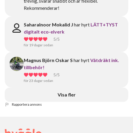
trevlig, svarar snabbt och är flexibel.
Rekommenderar!
Saharalnoor Mokalid J
har hyrt
LÄTT+TYST
digitalt eco-elverk
5
/5
för 19 dagar sedan
Magnus Björn Oskar S
har hyrt
Våtdräkt ink.
tillbehör!
5
/5
för 23 dagar sedan
Visa fler
Rapportera annons