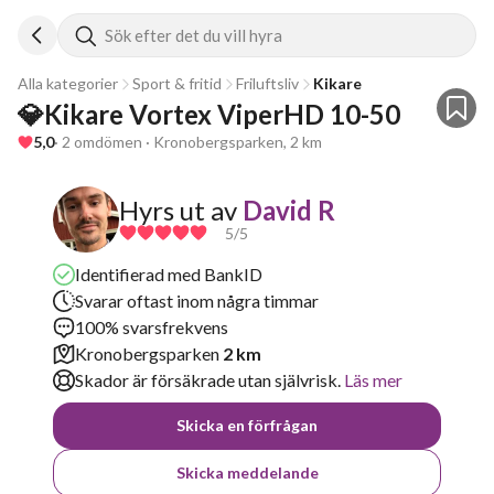
Sök efter det du vill hyra
Alla kategorier
Sport & fritid
Friluftsliv
Kikare
💎Kikare Vortex ViperHD 10-50
5,0
· 2 omdömen · Kronobergsparken, 2 km
Hyrs ut av
David R
5
/5
Identifierad med BankID
Svarar oftast inom några timmar
100% svarsfrekvens
Kronobergsparken
2 km
Skador är försäkrade utan självrisk.
Läs mer
Skicka en förfrågan
Skicka meddelande