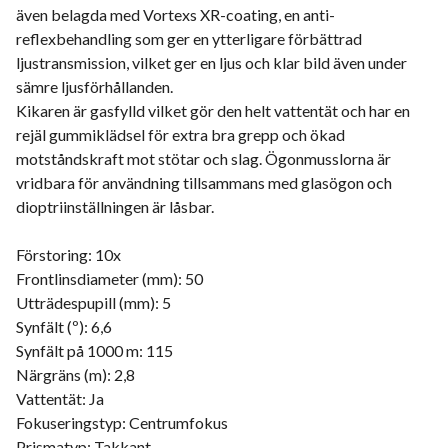
även belagda med Vortexs XR-coating, en anti-
reflexbehandling som ger en ytterligare förbättrad
ljustransmission, vilket ger en ljus och klar bild även under
sämre ljusförhållanden.
Kikaren är gasfylld vilket gör den helt vattentät och har en
rejäl gummiklädsel för extra bra grepp och ökad
motståndskraft mot stötar och slag. Ögonmusslorna är
vridbara för användning tillsammans med glasögon och
dioptriinställningen är låsbar.
Förstoring: 10x
Frontlinsdiameter (mm): 50
Utträdespupill (mm): 5
Synfält (º): 6,6
Synfält på 1000 m: 115
Närgräns (m): 2,8
Vattentät: Ja
Fokuseringstyp: Centrumfokus
Prismatyp: Takkant