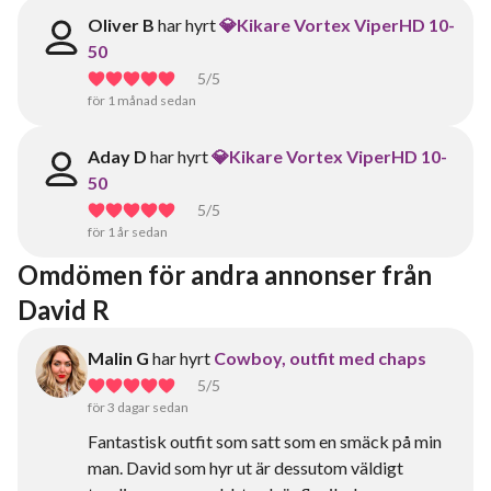
Oliver B
har hyrt
💎Kikare Vortex ViperHD 10-
50
5
/5
för 1 månad sedan
Aday D
har hyrt
💎Kikare Vortex ViperHD 10-
50
5
/5
för 1 år sedan
Omdömen för andra annonser från 
David R
Malin G
har hyrt
Cowboy, outfit med chaps
5
/5
för 3 dagar sedan
Fantastisk outfit som satt som en smäck på min
man. David som hyr ut är dessutom väldigt