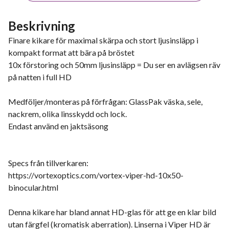
Beskrivning
Finare kikare för maximal skärpa och stort ljusinsläpp i
kompakt format att bära på bröstet
10x förstoring och 50mm ljusinsläpp = Du ser en avlägsen räv
på natten i full HD
Medföljer/monteras på förfrågan: GlassPak väska, sele,
nackrem, olika linsskydd och lock.
Endast använd en jaktsäsong
Specs från tillverkaren:
https://vortexoptics.com/vortex-viper-hd-10x50-
binocular.html
Denna kikare har bland annat HD-glas för att ge en klar bild
utan färgfel (kromatisk aberration). Linserna i Viper HD är