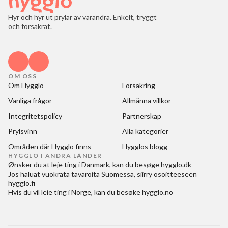
Hyr och hyr ut prylar av varandra. Enkelt, tryggt
och försäkrat.
OM OSS
Om Hygglo
Försäkring
Vanliga frågor
Allmänna villkor
Integritetspolicy
Partnerskap
Prylsvinn
Alla kategorier
Områden där Hygglo finns
Hygglos blogg
HYGGLO I ANDRA LÄNDER
Ønsker du at
leje ting i Danmark
, kan du besøge
hygglo.dk
Jos haluat
vuokrata tavaroita Suomessa
, siirry osoitteeseen
hygglo.fi
Hvis du vil
leie ting i Norge
, kan du besøke
hygglo.no