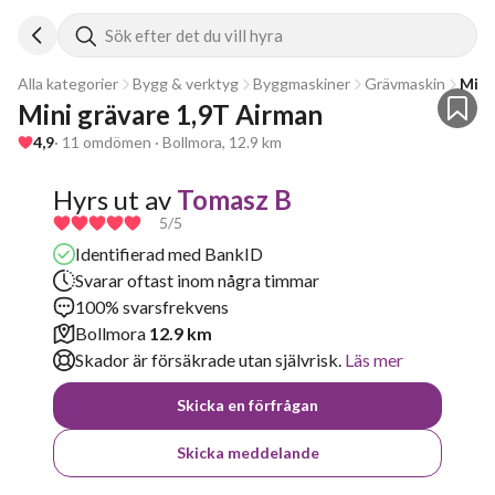
Sök efter det du vill hyra
Alla kategorier
Bygg & verktyg
Byggmaskiner
Grävmaskin
Mini
Mini grävare 1,9T Airman
4,9
· 11 omdömen · Bollmora, 12.9 km
Hyrs ut av
Tomasz B
5
/5
Identifierad med BankID
Svarar oftast inom några timmar
100% svarsfrekvens
Bollmora
12.9 km
Skador är försäkrade utan självrisk.
Läs mer
Skicka en förfrågan
Skicka meddelande