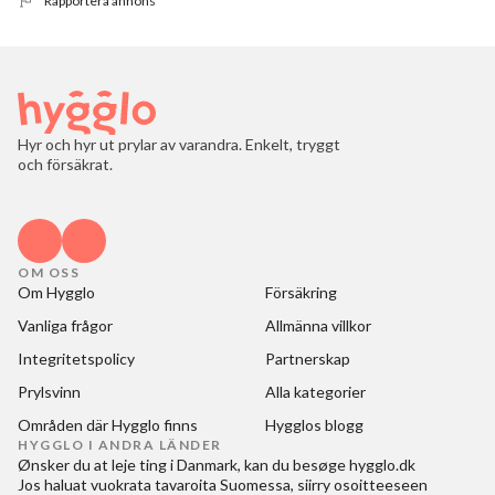
Rapportera annons
Hyr och hyr ut prylar av varandra. Enkelt, tryggt
och försäkrat.
OM OSS
Om Hygglo
Försäkring
Vanliga frågor
Allmänna villkor
Integritetspolicy
Partnerskap
Prylsvinn
Alla kategorier
Områden där Hygglo finns
Hygglos blogg
HYGGLO I ANDRA LÄNDER
Ønsker du at
leje ting i Danmark
, kan du besøge
hygglo.dk
Jos haluat
vuokrata tavaroita Suomessa
, siirry osoitteeseen