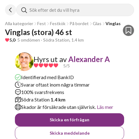
Sök efter det du vill hyra
Alla kategorier
Fest
Festkök
På bordet
Glas
Vinglas
Vinglas (stora) 46 st
5,0
· 5 omdömen · Södra Station, 1.4 km
Hyrs ut av
Alexander A
5
/5
Identifierad med BankID
Svarar oftast inom några timmar
100% svarsfrekvens
Södra Station
1.4 km
Skador är försäkrade utan självrisk.
Läs mer
Skicka en förfrågan
Skicka meddelande