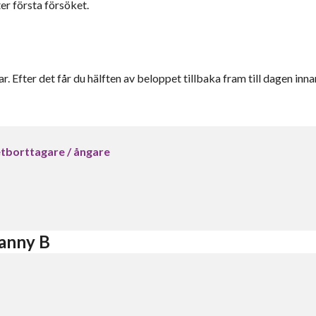
er första försöket.
r. Efter det får du hälften av beloppet tillbaka fram till dagen inna
tborttagare / ångare
anny B