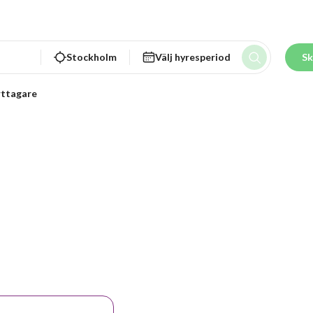
Stockholm
Välj hyresperiod
Sk
ttagare