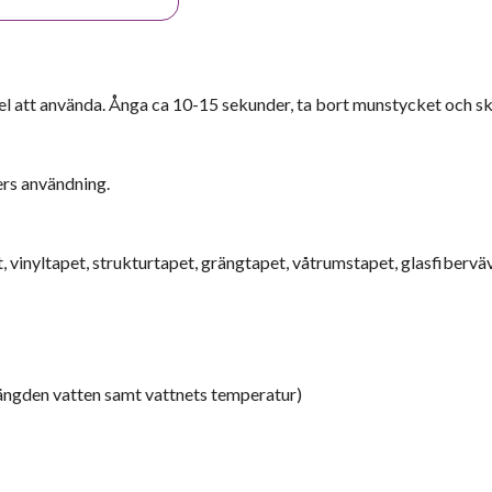
el att använda. Ånga ca 10-15 sekunder, ta bort munstycket och s
ers användning.
, vinyltapet, strukturtapet, grängtapet, våtrumstapet, glasfiberväv
mängden vatten samt vattnets temperatur)