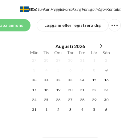
Så funkar Hygglo
Försäkring
Vanliga frågor
Kontakt
SE
apa annons
Logga in eller registrera dig
Augusti
2026
Mån
Tis
Ons
Tor
Fre
Lör
Sön
27
28
29
30
31
1
2
3
4
5
6
7
8
9
10
11
12
13
14
15
16
17
18
19
20
21
22
23
24
25
26
27
28
29
30
31
1
2
3
4
5
6