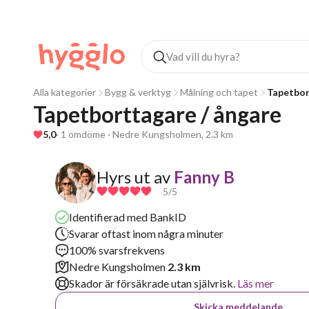
Alla kategorier
Bygg & verktyg
Målning och tapet
Tapetbor
Tapetborttagare / ångare 
5,0
· 1 omdöme · Nedre Kungsholmen, 2.3 km
Hyrs ut av
Fanny B
5
/5
Identifierad med BankID
Svarar oftast inom några minuter
100% svarsfrekvens
Nedre Kungsholmen
2.3 km
Skador är försäkrade utan självrisk.
Läs mer
Skicka meddelande