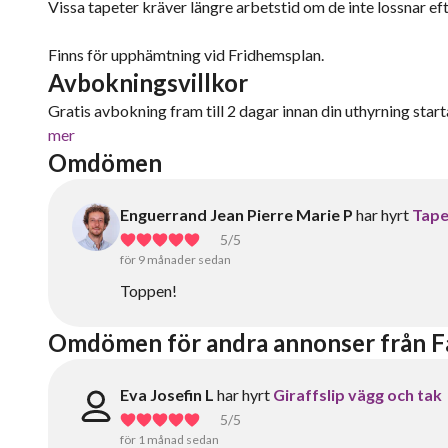
Vissa tapeter kräver längre arbetstid om de inte lossnar eft
Finns för upphämtning vid Fridhemsplan.
Avbokningsvillkor
Gratis avbokning fram till 2 dagar innan din uthyrning starta
mer
Omdömen
Enguerrand Jean Pierre Marie P
har hyrt
Tape
5
/5
för 9 månader sedan
Toppen!
Omdömen för andra annonser från F
Eva Josefin L
har hyrt
Giraffslip vägg och tak
5
/5
för 1 månad sedan