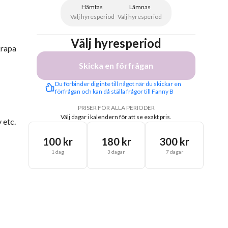
Hämtas
Lämnas
Välj hyresperiod
Välj hyresperiod
Välj hyresperiod
krapa
Skicka en förfrågan
Du förbinder dig inte till något när du skickar en 
förfrågan och kan då ställa frågor till Fanny B
PRISER FÖR ALLA PERIODER
Välj dagar i kalendern för att se exakt pris.
 etc.
100 kr
180 kr
300 kr
1 dag
3 dagar
7 dagar