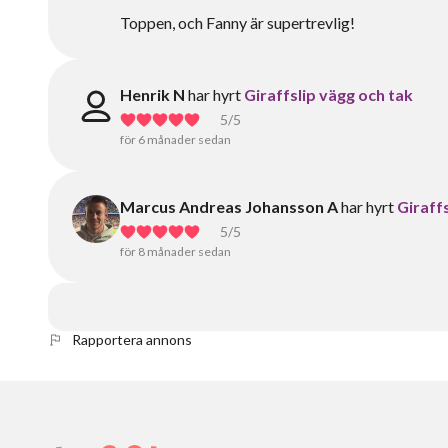
Toppen, och Fanny är supertrevlig!
Henrik N
har hyrt
Giraffslip vägg och tak
5
/5
för 6 månader sedan
Marcus Andreas Johansson A
har hyrt
Giraff
5
/5
för 8 månader sedan
Rapportera annons