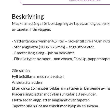
Beskrivning
Maskin med ånga för borttagning av tapet, smidig och enk
av tapeten från väggen.
- Vattentanken rymmer 4,5 liter – räcker till cirka 90 minut
- Stor ångplatta (200 x 275 mm) – ånga stora ytor.
- 3 meter lång slang – jobba bekvämt.
- För alla typer av tapet – non woven, EasyUp, papperstapet
Gör så här:
Fyll behållaren med rent vatten
Anslut nätsladden
Efter cirka 15 minuter bildas ånga (tiden är beroende av 
Placera ångplattan mot ytan i ungefär 10 sekunder.
Flytta sedan ångplattan långsamt över tapeten.
Tapeten ska nu lossna enkelt med hjälp av en skrapa.