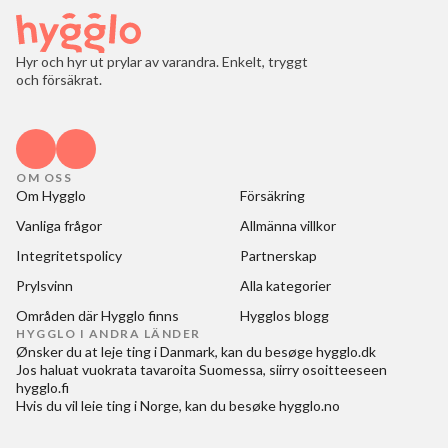
Hyr och hyr ut prylar av varandra. Enkelt, tryggt
och försäkrat.
OM OSS
Om Hygglo
Försäkring
Vanliga frågor
Allmänna villkor
Integritetspolicy
Partnerskap
Prylsvinn
Alla kategorier
Områden där Hygglo finns
Hygglos blogg
HYGGLO I ANDRA LÄNDER
Ønsker du at
leje ting i Danmark
, kan du besøge
hygglo.dk
Jos haluat
vuokrata tavaroita Suomessa
, siirry osoitteeseen
hygglo.fi
Hvis du vil
leie ting i Norge
, kan du besøke
hygglo.no