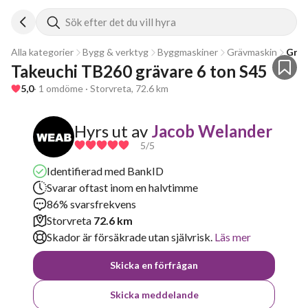
Sök efter det du vill hyra
Alla kategorier
Bygg & verktyg
Byggmaskiner
Grävmaskin
Gräv
Takeuchi TB260 grävare 6 ton S45
5,0
· 1 omdöme · Storvreta, 72.6 km
Hyrs ut av
Jacob Welander
5
/5
Identifierad med BankID
Svarar oftast inom en halvtimme
86% svarsfrekvens
Storvreta
72.6 km
Skador är försäkrade utan självrisk.
Läs mer
Skicka en förfrågan
Skicka meddelande