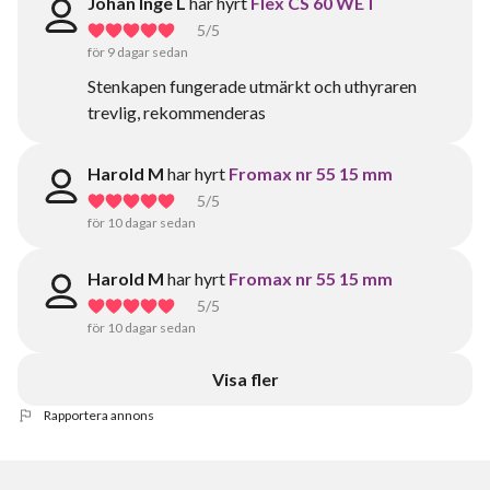
Johan Inge L
har hyrt
Flex CS 60 WET
5
/5
för 9 dagar sedan
Stenkapen fungerade utmärkt och uthyraren
trevlig, rekommenderas
Harold M
har hyrt
Fromax nr 55 15 mm
5
/5
för 10 dagar sedan
Harold M
har hyrt
Fromax nr 55 15 mm
5
/5
för 10 dagar sedan
Visa fler
Rapportera annons