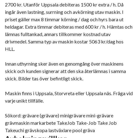
2700 kr. Utanför Uppsala debiteras 1500 kr extra / h. Då
ingår även lastning, surrning och avkörning utav maskin. I
priset gäller max 8 timmar körning / dag och hyrs bara ut
heldagar. Extra timmar debiteras med 600 kr / h. Hämtas och
lämnas fulltankad, annars tillkommer kostnad utav
drivmedel. Samma typ av maskin kostar 5063 kr/dag hos
HLL.
Innan uthyrning sker även en genomgång över maskinens
skick och kunden signerar att den ska återlämnas i samma
skick. Bilder tas över befintligt skick.
Maskin finns i Uppsala, Storvreta eller Uppsala näs. Fråga vid
varje unikt tillfälle.
Sökord: grävare (grävare) minigrävare mini-grävare
grävmaskin markarbete TakeJob Take-Job Take Job
Takeuchi grävskopa lastväxlare pool gräva