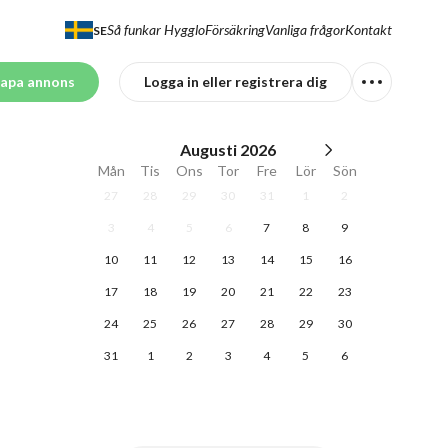
Så funkar Hygglo
Försäkring
Vanliga frågor
Kontakt
SE
apa annons
Logga in eller registrera dig
Augusti
2026
Mån
Tis
Ons
Tor
Fre
Lör
Sön
27
28
29
30
31
1
2
3
4
5
6
7
8
9
10
11
12
13
14
15
16
17
18
19
20
21
22
23
24
25
26
27
28
29
30
31
1
2
3
4
5
6