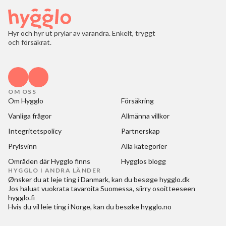
Hyr och hyr ut prylar av varandra. Enkelt, tryggt
och försäkrat.
OM OSS
Om Hygglo
Försäkring
Vanliga frågor
Allmänna villkor
Integritetspolicy
Partnerskap
Prylsvinn
Alla kategorier
Områden där Hygglo finns
Hygglos blogg
HYGGLO I ANDRA LÄNDER
Ønsker du at
leje ting i Danmark
, kan du besøge
hygglo.dk
Jos haluat
vuokrata tavaroita Suomessa
, siirry osoitteeseen
hygglo.fi
Hvis du vil
leie ting i Norge
, kan du besøke
hygglo.no