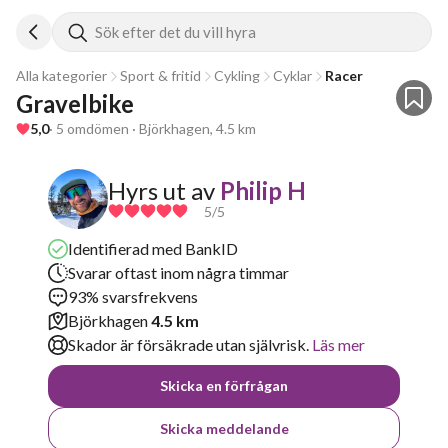
Sök efter det du vill hyra
Alla kategorier
Sport & fritid
Cykling
Cyklar
Racer
Gravelbike
5,0
· 5 omdömen · Björkhagen, 4.5 km
Hyrs ut av
Philip H
5
/5
Identifierad med BankID
Svarar oftast inom några timmar
93% svarsfrekvens
Björkhagen
4.5 km
Skador är försäkrade utan självrisk.
Läs mer
Skicka en förfrågan
Skicka meddelande