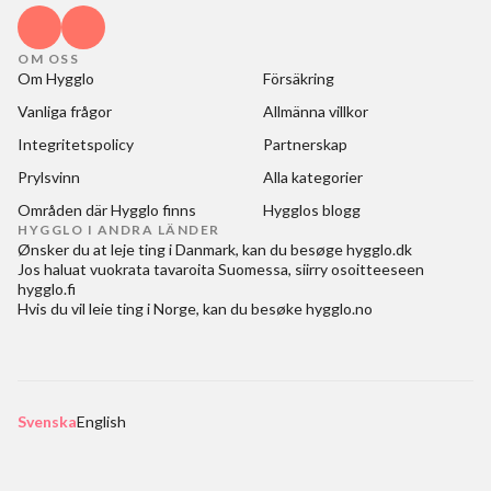
OM OSS
Om Hygglo
Försäkring
Vanliga frågor
Allmänna villkor
Integritetspolicy
Partnerskap
Prylsvinn
Alla kategorier
Områden där Hygglo finns
Hygglos blogg
HYGGLO I ANDRA LÄNDER
Ønsker du at
leje ting i Danmark
, kan du besøge
hygglo.dk
Jos haluat
vuokrata tavaroita Suomessa
, siirry osoitteeseen
hygglo.fi
Hvis du vil
leie ting i Norge
, kan du besøke
hygglo.no
Svenska
English