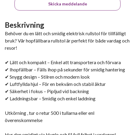
Skicka meddelande
Beskrivning
Behöver du en lätt och smidig elektrisk rullstol för tillfälligt
bruk? Vår hopfällbara rullstol är perfekt för både vardag och
resor!
✔ Lätt och kompakt – Enkel att transportera och förvara
✔ Ihopfällbar – Fälls ihop på sekunder för smidig hantering
✔ Snygg design – Stilren och modern look
✔ Luftfyllda hjul – För en bekväm och stabil åktur
✔ Säkerhet i fokus – Pipljud vid backning
✔ Laddningsbar – Smidig och enkel laddning
Utkörning , tur o retur 500 i tullarna eller enl
överenskommelse
Hyr den smidigt via Hyglo och få full frihet i vardagen!