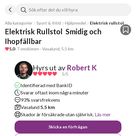
Sök efter det du vill hyra
Alla kategorier
Sport & fritid
Hjälpmedel
Elektrisk rullstol
Elektrisk Rullstol  Smidig och 
Ihopfällbar
5,0
· 7 omdömen · Vasalund, 5.5 km
Hyrs ut av
Robert K
5
/5
Identifierad med BankID
Svarar oftast inom några minuter
93% svarsfrekvens
Vasalund
5.5 km
Skador är försäkrade utan självrisk.
Läs mer
Skicka en förfrågan