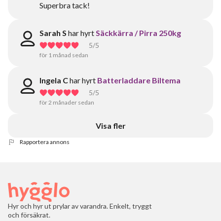
Superbra tack!
Sarah S
har hyrt
Säckkärra / Pirra 250kg
5
/5
för 1 månad sedan
Ingela C
har hyrt
Batterladdare Biltema
5
/5
för 2 månader sedan
Visa fler
Rapportera annons
Hyr och hyr ut prylar av varandra. Enkelt, tryggt
och försäkrat.