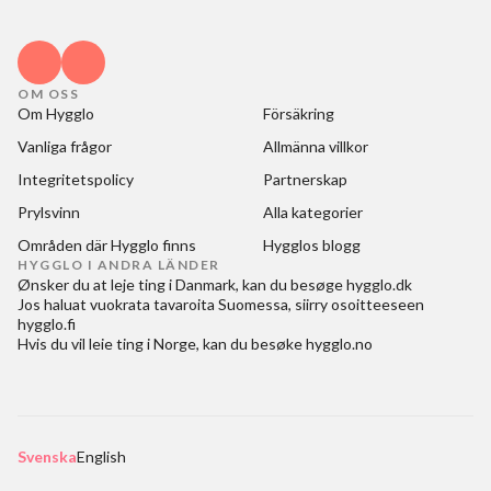
OM OSS
Om Hygglo
Försäkring
Vanliga frågor
Allmänna villkor
Integritetspolicy
Partnerskap
Prylsvinn
Alla kategorier
Områden där Hygglo finns
Hygglos blogg
HYGGLO I ANDRA LÄNDER
Ønsker du at
leje ting i Danmark
, kan du besøge
hygglo.dk
Jos haluat
vuokrata tavaroita Suomessa
, siirry osoitteeseen
hygglo.fi
Hvis du vil
leie ting i Norge
, kan du besøke
hygglo.no
Svenska
English