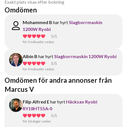
Exakt plats visas efter bokning
Omdömen
Mohammed B
har hyrt
Slagborrmaskin
1200W Ryobi
5
/5
för 3 månader sedan
Albin B
har hyrt
Slagborrmaskin 1200W Ryobi
5
/5
för 9 månader sedan
Omdömen för andra annonser från 
Marcus V
Filip Alfred E
har hyrt
Häcksax Ryobi
RY18HT55A-0
5
/5
för 26 dagar sedan