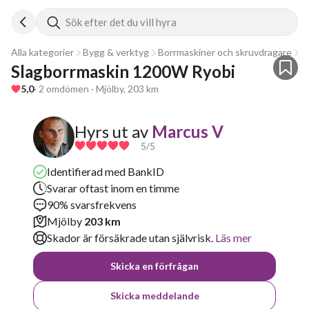
Sök efter det du vill hyra
Alla kategorier
Bygg & verktyg
Borrmaskiner och skruvdragare
S
Slagborrmaskin 1200W Ryobi
5,0
· 2 omdömen · Mjölby, 203 km
Hyrs ut av
Marcus V
5
/5
Identifierad med BankID
Svarar oftast inom en timme
90% svarsfrekvens
Mjölby
203 km
Skador är försäkrade utan självrisk.
Läs mer
Skicka en förfrågan
Skicka meddelande