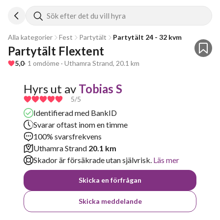
Sök efter det du vill hyra
Alla kategorier
Fest
Partytält
Partytält 24 - 32 kvm
Partytält Flextent 
5,0
· 1 omdöme · Uthamra Strand, 20.1 km
Hyrs ut av
Tobias S
5
/5
Identifierad med BankID
Svarar oftast inom en timme
100% svarsfrekvens
Uthamra Strand
20.1 km
Skador är försäkrade utan självrisk.
Läs mer
Skicka en förfrågan
Skicka meddelande