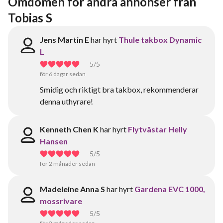
Omdömen för andra annonser från 
Tobias S
Jens Martin E
har hyrt
Thule takbox Dynamic
L
5
/5
för 6 dagar sedan
Smidig och riktigt bra takbox, rekommenderar
denna uthyrare!
Kenneth Chen K
har hyrt
Flytvästar Helly
Hansen
5
/5
för 2 månader sedan
Madeleine Anna S
har hyrt
Gardena EVC 1000,
mossrivare
5
/5