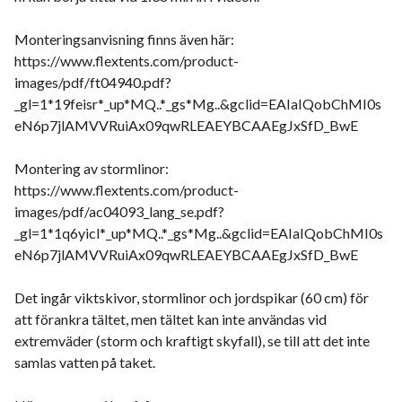
Monteringsanvisning finns även här:
https://www.flextents.com/product-
images/pdf/ft04940.pdf?
_gl=1*19feisr*_up*MQ..*_gs*Mg..&gclid=EAIaIQobChMI0s
eN6p7jlAMVVRuiAx09qwRLEAEYBCAAEgJxSfD_BwE
Montering av stormlinor:
https://www.flextents.com/product-
images/pdf/ac04093_lang_se.pdf?
_gl=1*1q6yicl*_up*MQ..*_gs*Mg..&gclid=EAIaIQobChMI0s
eN6p7jlAMVVRuiAx09qwRLEAEYBCAAEgJxSfD_BwE
Det ingår viktskivor, stormlinor och jordspikar (60 cm) för
att förankra tältet, men tältet kan inte användas vid
extremväder (storm och kraftigt skyfall), se till att det inte
samlas vatten på taket.