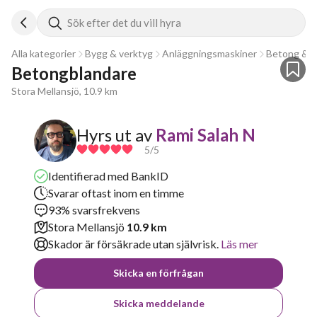
Sök efter det du vill hyra
Alla kategorier
Bygg & verktyg
Anläggningsmaskiner
Betong & a
Betongblandare 
Stora Mellansjö, 10.9 km
Hyrs ut av
Rami Salah N
5
/5
Identifierad med BankID
Svarar oftast inom en timme
93% svarsfrekvens
Stora Mellansjö
10.9 km
Skador är försäkrade utan självrisk.
Läs mer
Skicka en förfrågan
Skicka meddelande