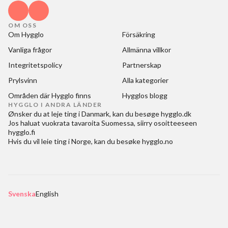
OM OSS
Om Hygglo
Försäkring
Vanliga frågor
Allmänna villkor
Integritetspolicy
Partnerskap
Prylsvinn
Alla kategorier
Områden där Hygglo finns
Hygglos blogg
HYGGLO I ANDRA LÄNDER
Ønsker du at
leje ting i Danmark
, kan du besøge
hygglo.dk
Jos haluat
vuokrata tavaroita Suomessa
, siirry osoitteeseen
hygglo.fi
Hvis du vil
leie ting i Norge
, kan du besøke
hygglo.no
Svenska
English