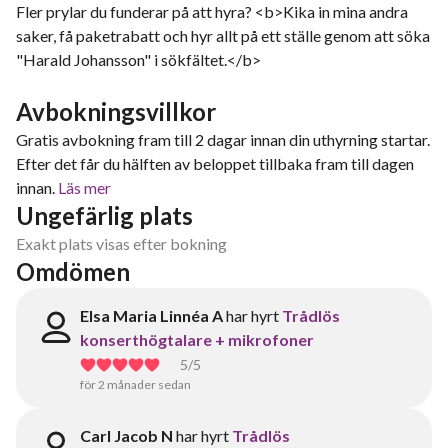
Fler prylar du funderar på att hyra? <b>Kika in mina andra
saker, få paketrabatt och hyr allt på ett ställe genom att söka
"Harald Johansson" i sökfältet.</b>
Avbokningsvillkor
Gratis avbokning fram till 2 dagar innan din uthyrning startar.
Efter det får du hälften av beloppet tillbaka fram till dagen
innan.
Läs mer
Ungefärlig plats
Exakt plats visas efter bokning
Omdömen
Elsa Maria Linnéa A
har hyrt
Trådlös
konserthögtalare + mikrofoner
5
/5
för 2 månader sedan
Carl Jacob N
har hyrt
Trådlös