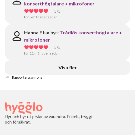
konserthögtalare + mikrofoner
5
/5
för 8 månader sedan
Hanna E
har hyrt
Trådlös konserthögtalare +
mikrofoner
5
/5
för 11 månader sedan
Visa fler
Rapportera annons
Hyr och hyr ut prylar av varandra. Enkelt, tryggt
och försäkrat.