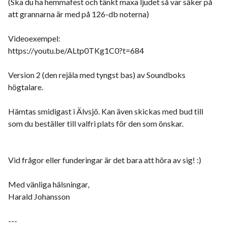
(Ska du ha hemmafest och tänkt maxa ljudet så var säker på
att grannarna är med på 126-db noterna)
Videoexempel:
https://youtu.be/ALtp0TKg1C0?t=684
Version 2 (den rejäla med tyngst bas) av Soundboks
högtalare.
Hämtas smidigast i Älvsjö. Kan även skickas med bud till
som du beställer till valfri plats för den som önskar.
Vid frågor eller funderingar är det bara att höra av sig! :)
Med vänliga hälsningar,
Harald Johansson
---