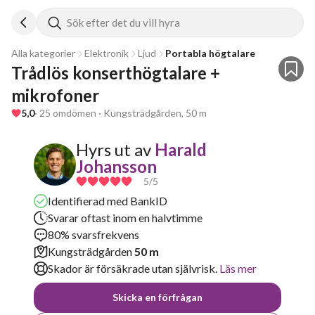
Sök efter det du vill hyra
Alla kategorier
Elektronik
Ljud
Portabla högtalare
Trådlös konserthögtalare + 
mikrofoner
5,0
· 25 omdömen · Kungsträdgården, 50 m
Hyrs ut av
Harald
Johansson
5
/5
Identifierad med BankID
Svarar oftast inom en halvtimme
80% svarsfrekvens
Kungsträdgården
50 m
Skador är försäkrade utan självrisk.
Läs mer
Skicka en förfrågan