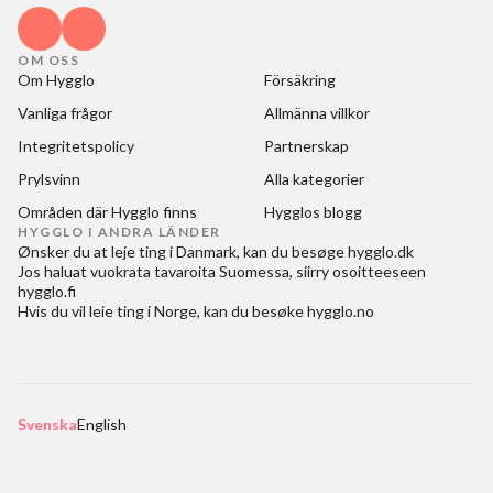
OM OSS
Om Hygglo
Försäkring
Vanliga frågor
Allmänna villkor
Integritetspolicy
Partnerskap
Prylsvinn
Alla kategorier
Områden där Hygglo finns
Hygglos blogg
HYGGLO I ANDRA LÄNDER
Ønsker du at
leje ting i Danmark
, kan du besøge
hygglo.dk
Jos haluat
vuokrata tavaroita Suomessa
, siirry osoitteeseen
hygglo.fi
Hvis du vil
leie ting i Norge
, kan du besøke
hygglo.no
Svenska
English