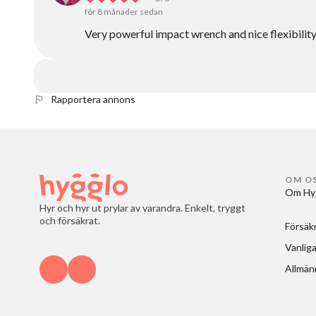
för 8 månader sedan
Very powerful impact wrench and nice flexibilit
Rapportera annons
OM O
Om Hy
Hyr och hyr ut prylar av varandra. Enkelt, tryggt
och försäkrat.
Försäk
Vanliga
Allmänn