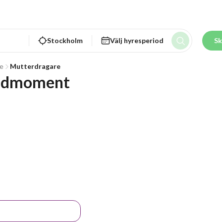
Stockholm
Välj hyresperiod
Sk
re
Mutterdragare
ridmoment