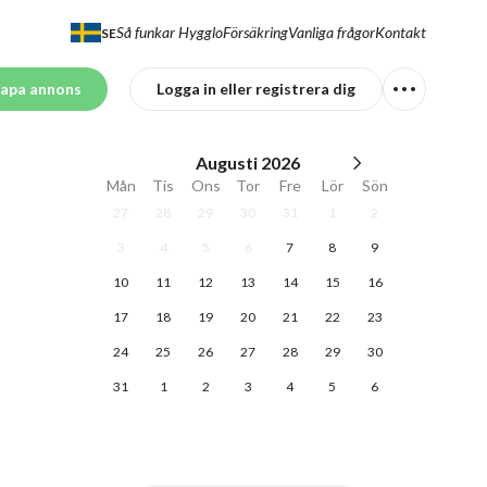
Så funkar Hygglo
Försäkring
Vanliga frågor
Kontakt
SE
apa annons
Logga in eller registrera dig
Augusti
2026
Mån
Tis
Ons
Tor
Fre
Lör
Sön
27
28
29
30
31
1
2
3
4
5
6
7
8
9
10
11
12
13
14
15
16
17
18
19
20
21
22
23
24
25
26
27
28
29
30
31
1
2
3
4
5
6