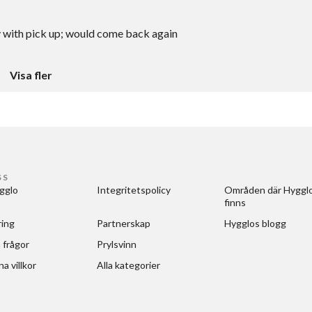
y with pick up; would come back again
Visa fler
SS
gglo
Integritetspolicy
Områden där Hygglo
finns
ring
Partnerskap
Hygglos blogg
 frågor
Prylsvinn
a villkor
Alla kategorier