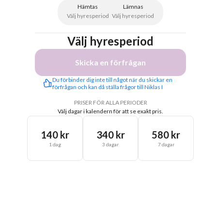
Hämtas
Lämnas
Välj hyresperiod
Välj hyresperiod
Välj hyresperiod
Skicka en förfrågan
Du förbinder dig inte till något när du skickar en 
förfrågan och kan då ställa frågor till Niklas I
PRISER FÖR ALLA PERIODER
Välj dagar i kalendern för att se exakt pris.
140 kr
340 kr
580 kr
1 dag
3 dagar
7 dagar