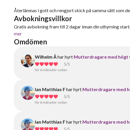
Återlämnas i gott och rengjort skick på samma sätt som de
Avbokningsvillkor
Gratis avbokning fram till 2 dagar innan din uthyrning starta
mer
Omdömen
Wilhelm Å
har hyrt
Mutterdragare med högt
5
/5
för 6 månader sedan
Ian Matthias F
har hyrt
Mutterdragare med h
5
/5
för 6 månader sedan
Ian Matthias F
har hyrt
Mutterdragare med h
5
/5