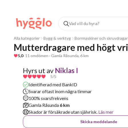
Alla kategorier
Bygg & verktyg
Borrmaskiner och skruvdraga
Mutterdragare med högt v
5,0
· 11 omdömen · Gamla Råsunda, 6 km
Hyrs ut av
Niklas I
5
/5
Identifierad med BankID
Svarar oftast inom några timmar
100% svarsfrekvens
Gamla Råsunda
6 km
Skador är försäkrade utan självrisk.
Läs mer
Skicka meddelande