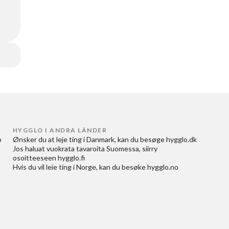
HYGGLO I ANDRA LÄNDER
 
Ønsker du at
leje ting i Danmark
, kan du besøge
hygglo.dk
Jos haluat
vuokrata tavaroita Suomessa
, siirry
osoitteeseen
hygglo.fi
Hvis du vil
leie ting i Norge
, kan du besøke
hygglo.no