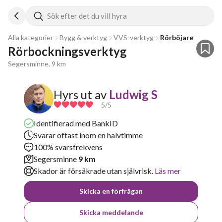
Sök efter det du vill hyra
Alla kategorier
Bygg & verktyg
VVS-verktyg
Rörböjare
Rörbockningsverktyg
Segersminne, 9 km
Hyrs ut av
Ludwig S
5
/5
Identifierad med BankID
Svarar oftast inom en halvtimme
100% svarsfrekvens
Segersminne
9 km
Skador är försäkrade utan självrisk.
Läs mer
Skicka en förfrågan
Skicka meddelande