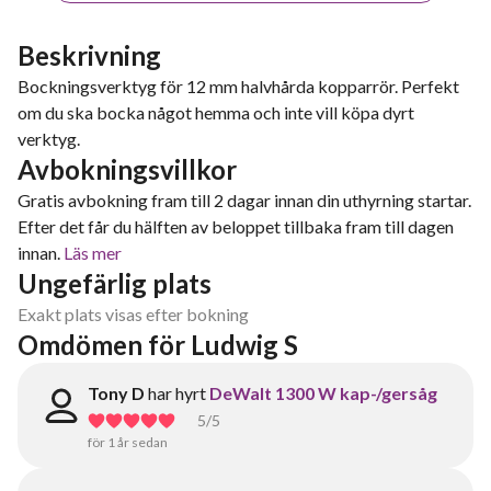
Beskrivning
Bockningsverktyg för 12 mm halvhårda kopparrör. Perfekt
om du ska bocka något hemma och inte vill köpa dyrt
verktyg.
Avbokningsvillkor
Gratis avbokning fram till 2 dagar innan din uthyrning startar.
Efter det får du hälften av beloppet tillbaka fram till dagen
innan.
Läs mer
Ungefärlig plats
Exakt plats visas efter bokning
Omdömen för Ludwig S
Tony D
har hyrt
DeWalt 1300 W kap-/gersåg
5
/5
för 1 år sedan