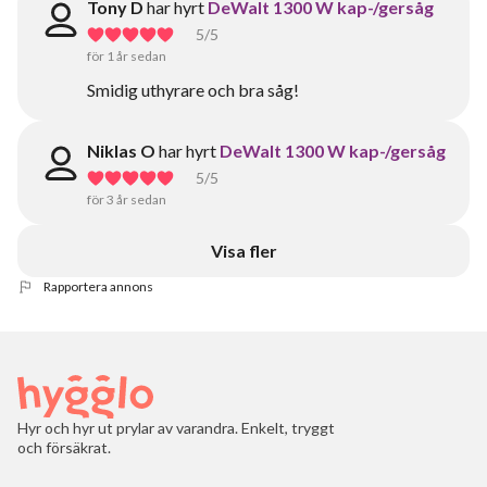
Tony D
har hyrt
DeWalt 1300 W kap-/gersåg
5
/5
för 1 år sedan
Smidig uthyrare och bra såg!
Niklas O
har hyrt
DeWalt 1300 W kap-/gersåg
5
/5
för 3 år sedan
Visa fler
Rapportera annons
Hyr och hyr ut prylar av varandra. Enkelt, tryggt
och försäkrat.