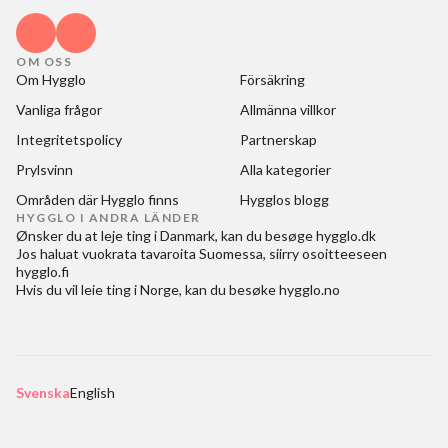
OM OSS
Om Hygglo
Försäkring
Vanliga frågor
Allmänna villkor
Integritetspolicy
Partnerskap
Prylsvinn
Alla kategorier
Områden där Hygglo finns
Hygglos blogg
HYGGLO I ANDRA LÄNDER
Ønsker du at
leje ting i Danmark
, kan du besøge
hygglo.dk
Jos haluat
vuokrata tavaroita Suomessa
, siirry osoitteeseen
hygglo.fi
Hvis du vil
leie ting i Norge
, kan du besøke
hygglo.no
Svenska
English