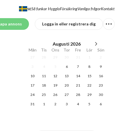
Så funkar Hygglo
Försäkring
Vanliga frågor
Kontakt
SE
apa annons
Logga in eller registrera dig
Augusti
2026
Mån
Tis
Ons
Tor
Fre
Lör
Sön
27
28
29
30
31
1
2
3
4
5
6
7
8
9
10
11
12
13
14
15
16
17
18
19
20
21
22
23
24
25
26
27
28
29
30
31
1
2
3
4
5
6