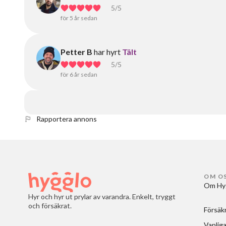
5
/5
för 5 år sedan
Petter B
har hyrt
Tält
5
/5
för 6 år sedan
Rapportera annons
OM O
Om Hy
Hyr och hyr ut prylar av varandra. Enkelt, tryggt
och försäkrat.
Försäk
Vanliga