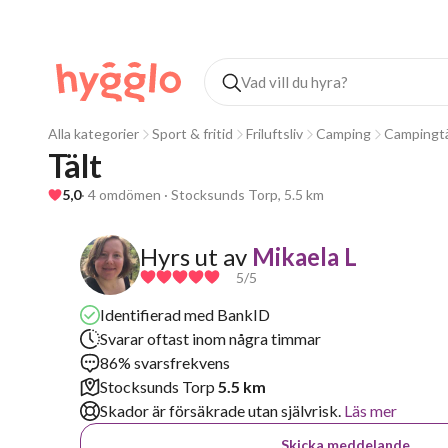
Alla kategorier
Sport & fritid
Friluftsliv
Camping
Campingtä
Tält 
5,0
· 4 omdömen · Stocksunds Torp, 5.5 km
Hyrs ut av
Mikaela L
5
/5
Identifierad med BankID
Svarar oftast inom några timmar
86% svarsfrekvens
Stocksunds Torp
5.5 km
Skador är försäkrade utan självrisk.
Läs mer
Skicka meddelande