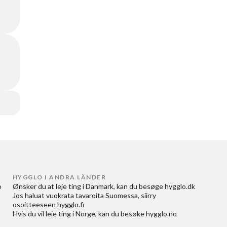
HYGGLO I ANDRA LÄNDER
 
Ønsker du at
leje ting i Danmark
, kan du besøge
hygglo.dk
Jos haluat
vuokrata tavaroita Suomessa
, siirry
osoitteeseen
hygglo.fi
Hvis du vil
leie ting i Norge
, kan du besøke
hygglo.no