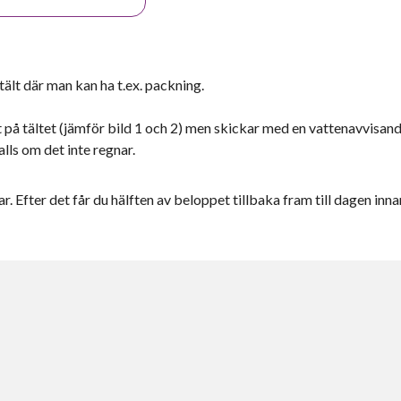
tält där man kan ha t.ex. packning.
t på tältet (jämför bild 1 och 2) men skickar med en vattenavvisan
lls om det inte regnar.
r. Efter det får du hälften av beloppet tillbaka fram till dagen inna