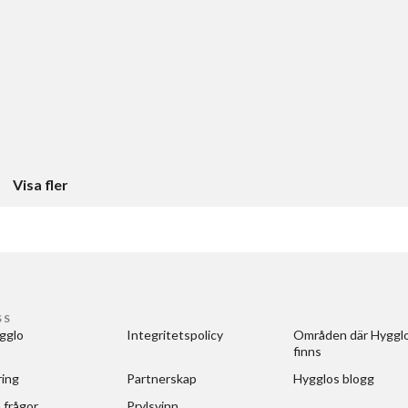
Visa fler
SS
gglo
Integritetspolicy
Områden där Hygglo
finns
ring
Partnerskap
Hygglos blogg
 frågor
Prylsvinn