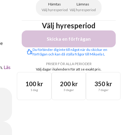
Hämtas
Lämnas
Välj hyresperiod
Välj hyresperiod
Välj hyresperiod
Skicka en förfrågan
de
Du förbinder dig inte till något när du skickar en 
förfrågan och kan då ställa frågor till Mikaela L
PRISER FÖR ALLA PERIODER
n.
Läs
Välj dagar i kalendern för att se exakt pris.
100 kr
200 kr
350 kr
1 dag
3 dagar
7 dagar