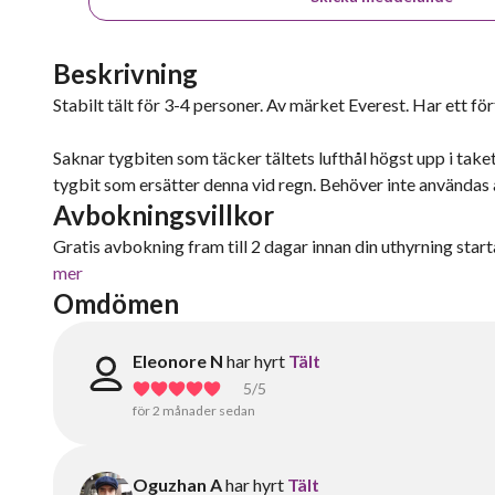
Beskrivning
Stabilt tält för 3-4 personer. Av märket Everest. Har ett för
Saknar tygbiten som täcker tältets lufthål högst upp i take
tygbit som ersätter denna vid regn. Behöver inte användas a
Avbokningsvillkor
Gratis avbokning fram till 2 dagar innan din uthyrning starta
mer
Omdömen
Eleonore N
har hyrt
Tält
5
/5
för 2 månader sedan
Oguzhan A
har hyrt
Tält