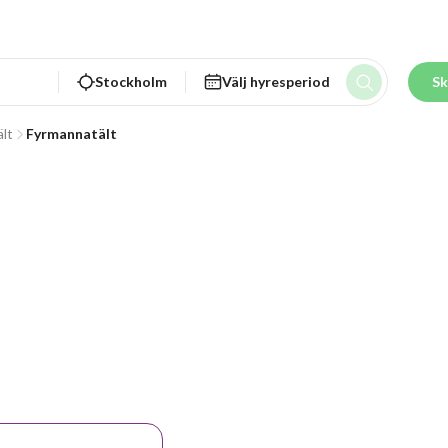
Stockholm
Välj hyresperiod
Sk
lt
Fyrmannatält