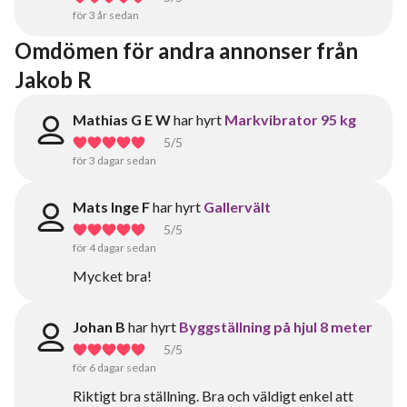
för 3 år sedan
Omdömen för andra annonser från 
Jakob R
Mathias G E W
har hyrt
Markvibrator 95 kg
5
/5
för 3 dagar sedan
Mats Inge F
har hyrt
Gallervält
5
/5
för 4 dagar sedan
Mycket bra!
Johan B
har hyrt
Byggställning på hjul 8 meter
5
/5
för 6 dagar sedan
Riktigt bra ställning. Bra och väldigt enkel att