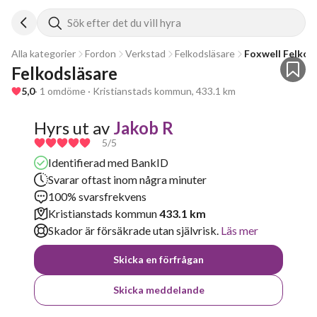
Sök efter det du vill hyra
Alla kategorier
Fordon
Verkstad
Felkodsläsare
Foxwell Felkod
Felkodsläsare
5,0
· 1 omdöme · Kristianstads kommun, 433.1 km
Hyrs ut av
Jakob R
5
/5
Identifierad med BankID
Svarar oftast inom några minuter
100% svarsfrekvens
Kristianstads kommun
433.1 km
Skador är försäkrade utan självrisk.
Läs mer
Skicka en förfrågan
Skicka meddelande