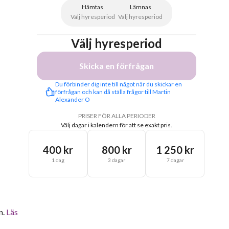
Hämtas
Lämnas
Välj hyresperiod
Välj hyresperiod
Välj hyresperiod
Skicka en förfrågan
Du förbinder dig inte till något när du skickar en 
förfrågan och kan då ställa frågor till Martin 
Alexander O
PRISER FÖR ALLA PERIODER
Välj dagar i kalendern för att se exakt pris.
400 kr
800 kr
1 250 kr
1 dag
3 dagar
7 dagar
n.
Läs