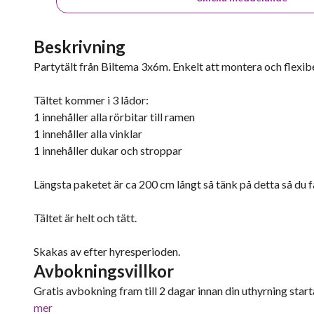
Beskrivning
Partytält från Biltema 3x6m. Enkelt att montera och flexibe
Tältet kommer i 3 lådor:
1 innehåller alla rörbitar till ramen
1 innehåller alla vinklar
1 innehåller dukar och stroppar
Längsta paketet är ca 200 cm långt så tänk på detta så du får
Tältet är helt och tätt.
Skakas av efter hyresperioden.
Avbokningsvillkor
Gratis avbokning fram till 2 dagar innan din uthyrning starta
mer