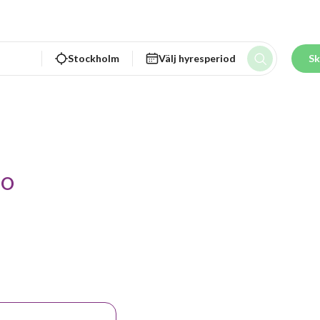
Stockholm
Välj hyresperiod
Sk
 O