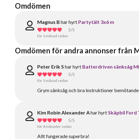
Omdömen
Magnus B
har hyrt
Partytält 3x6 m
5
/5
för 1 månad sedan
Omdömen för andra annonser från M
Peter Erik S
har hyrt
Batterdriven sänksåg M
5
/5
för 1 månad sedan
Grym sänksåg och bra instruktioner bemötande
Kim Robin Alexander A
har hyrt
Skåpbil Ford 
5
/5
för 4 månader sedan
Allt fungerade superbra!