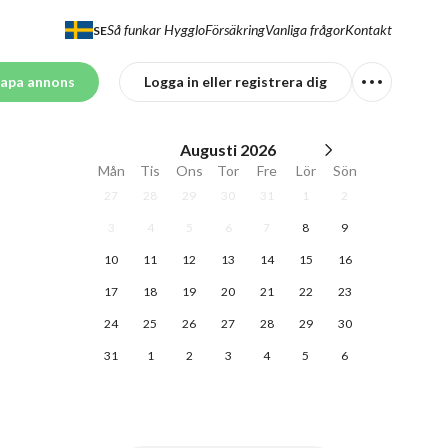
Så funkar Hygglo
Försäkring
Vanliga frågor
Kontakt
SE
apa annons
Logga in eller registrera dig
Augusti
2026
Mån
Tis
Ons
Tor
Fre
Lör
Sön
27
28
29
30
31
1
2
3
4
5
6
7
8
9
10
11
12
13
14
15
16
17
18
19
20
21
22
23
24
25
26
27
28
29
30
31
1
2
3
4
5
6