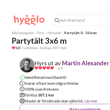
Alla kategorier
Fest
Partytält
Partytält 0 - 23 kvm
Partytält 3x6 m
5,0
· 1 omdöme · Förlösa, 307.1 km
Hyrs ut av
Martin Alexander
5
/5
Identifierad med BankID
Svarar oftast inom några timmar
100% svarsfrekvens
Förlösa
307.1 km
Skador är försäkrade utan självrisk.
Läs mer
Skicka meddelande