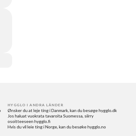
HYGGLO I ANDRA LÄNDER
 
Ønsker du at
leje ting i Danmark
, kan du besøge
hygglo.dk
Jos haluat
vuokrata tavaroita Suomessa
, siirry
osoitteeseen
hygglo.fi
Hvis du vil
leie ting i Norge
, kan du besøke
hygglo.no