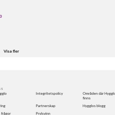
0
Visa fler
SS
gglo
Integritetspolicy
Områden där Hygglo
finns
ring
Partnerskap
Hygglos blogg
 frågor
Prylsvinn