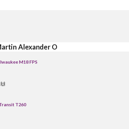
artin Alexander O
ilwaukee M18 FPS
 🙌
Transit T260