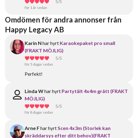
5
/5
för 1 år sedan
Omdömen för andra annonser från 
Happy Legacy AB
Karin N
har hyrt
Karaokepaket pro small
(FRAKT MÖJLIG)
5
/5
för 5 dagar sedan
Perfekt!
Linda W
har hyrt
Partytält 4x4m grått (FRAKT
MÖJLIG)
5
/5
för 8 dagar sedan
Arne F
har hyrt
Scen 4x3m (Storlek kan
skräddarsys efter ditt behov)(FRAKT