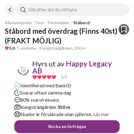
Sök efter det du vill hyra
Alla kategorier
Fest
Festmöbler
Ståbord
Ståbord med överdrag (Finns 40st) 🥂
(FRAKT MÖJLIG)
5,0
· 1 omdöme · Kungsträdgården, 350 m
Hyrs ut av
Happy Legacy
AB
5
/5
Identifierad med BankID
Svarar oftast samma dag
80% svarsfrekvens
Kungsträdgården
350 m
Skador är försäkrade utan självrisk.
Läs mer
Skicka en förfrågan