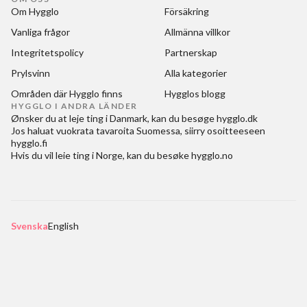
Om Hygglo
Försäkring
Vanliga frågor
Allmänna villkor
Integritetspolicy
Partnerskap
Prylsvinn
Alla kategorier
Områden där Hygglo finns
Hygglos blogg
HYGGLO I ANDRA LÄNDER
Ønsker du at
leje ting i Danmark
, kan du besøge
hygglo.dk
Jos haluat
vuokrata tavaroita Suomessa
, siirry osoitteeseen
hygglo.fi
Hvis du vil
leie ting i Norge
, kan du besøke
hygglo.no
Svenska
English