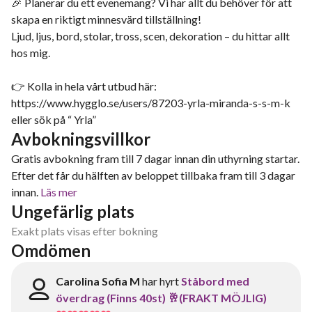
🎉 Planerar du ett evenemang? Vi har allt du behöver för att
skapa en riktigt minnesvärd tillställning!
Ljud, ljus, bord, stolar, tross, scen, dekoration – du hittar allt
hos mig.
👉 Kolla in hela vårt utbud här:
https://www.hygglo.se/users/87203-yrla-miranda-s-s-m-k
eller sök på “ Yrla”
Avbokningsvillkor
Gratis avbokning fram till 7 dagar innan din uthyrning startar.
Efter det får du hälften av beloppet tillbaka fram till 3 dagar
innan.
Läs mer
Ungefärlig plats
Exakt plats visas efter bokning
Omdömen
Carolina Sofia M
har hyrt
Ståbord med
överdrag (Finns 40st) 🥂(FRAKT MÖJLIG)