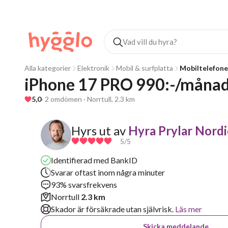
Alla kategorier
Elektronik
Mobil & surfplatta
Mobiltelefone
iPhone 17 PRO 990:-/månad
5,0
· 2 omdömen · Norrtull, 2.3 km
Hyrs ut av
Hyra Prylar Nord
5
/5
Identifierad med BankID
Svarar oftast inom några minuter
93% svarsfrekvens
Norrtull
2.3 km
Skador är försäkrade utan självrisk.
Läs mer
Skicka meddelande