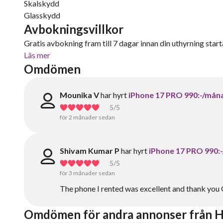
Skalskydd
Glasskydd
Avbokningsvillkor
Gratis avbokning fram till 7 dagar innan din uthyrning starta
Läs mer
Omdömen
Mounika V
har hyrt
iPhone 17 PRO 990:-/mån
5
/5
för 2 månader sedan
Shivam Kumar P
har hyrt
iPhone 17 PRO 990:
5
/5
för 3 månader sedan
The phone I rented was excellent and thank you
Omdömen för andra annonser från H