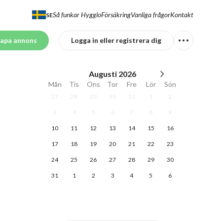
Så funkar Hygglo
Försäkring
Vanliga frågor
Kontakt
SE
apa annons
Logga in eller registrera dig
Augusti
2026
Mån
Tis
Ons
Tor
Fre
Lör
Sön
27
28
29
30
31
1
2
3
4
5
6
7
8
9
10
11
12
13
14
15
16
17
18
19
20
21
22
23
24
25
26
27
28
29
30
31
1
2
3
4
5
6