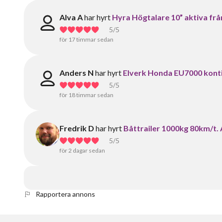
Alva A
har hyrt
Hyra Högtalare 10” aktiva frå
5
/5
för 17 timmar sedan
Anders N
har hyrt
Elverk Honda EU7000 konti
5
/5
för 18 timmar sedan
Fredrik D
har hyrt
Båttrailer 1000kg 80km/t.
5
/5
för 2 dagar sedan
Rapportera annons