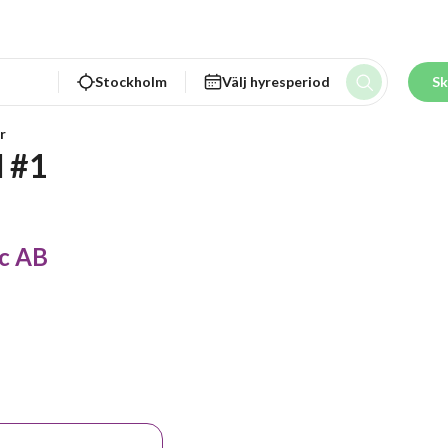
Stockholm
Välj hyresperiod
Sk
r
 #1
ic AB