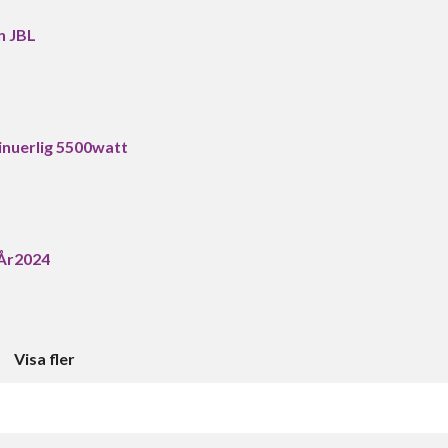
n JBL
nuerlig 5500watt
 År2024
Visa fler