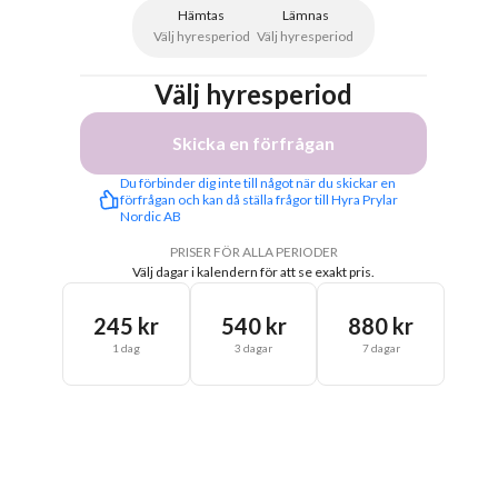
Hämtas
Lämnas
Välj hyresperiod
Välj hyresperiod
Välj hyresperiod
Skicka en förfrågan
Du förbinder dig inte till något när du skickar en 
förfrågan och kan då ställa frågor till Hyra Prylar 
Nordic AB
PRISER FÖR ALLA PERIODER
Välj dagar i kalendern för att se exakt pris.
245 kr
540 kr
880 kr
1 dag
3 dagar
7 dagar