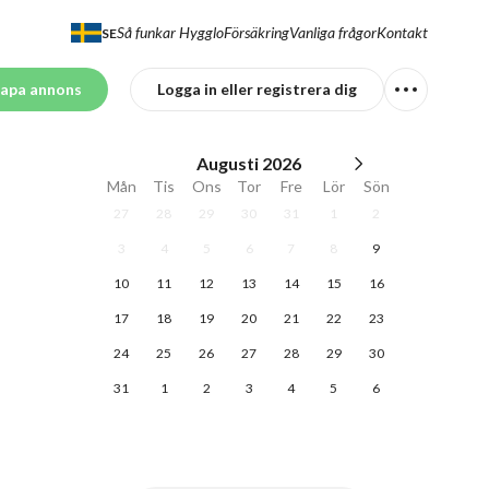
Så funkar Hygglo
Försäkring
Vanliga frågor
Kontakt
SE
apa annons
Logga in eller registrera dig
Augusti
2026
Mån
Tis
Ons
Tor
Fre
Lör
Sön
27
28
29
30
31
1
2
3
4
5
6
7
8
9
10
11
12
13
14
15
16
17
18
19
20
21
22
23
24
25
26
27
28
29
30
31
1
2
3
4
5
6