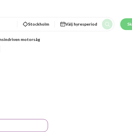
Stockholm
Välj hyresperiod
Sk
nsindriven motorsåg
d