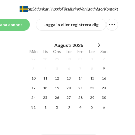
Så funkar Hygglo
Försäkring
Vanliga frågor
Kontakt
SE
apa annons
Logga in eller registrera dig
Augusti
2026
Mån
Tis
Ons
Tor
Fre
Lör
Sön
27
28
29
30
31
1
2
3
4
5
6
7
8
9
10
11
12
13
14
15
16
17
18
19
20
21
22
23
24
25
26
27
28
29
30
31
1
2
3
4
5
6