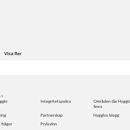
Visa fler
SS
gglo
Integritetspolicy
Områden där Hygglo
finns
ring
Partnerskap
Hygglos blogg
 frågor
Prylsvinn