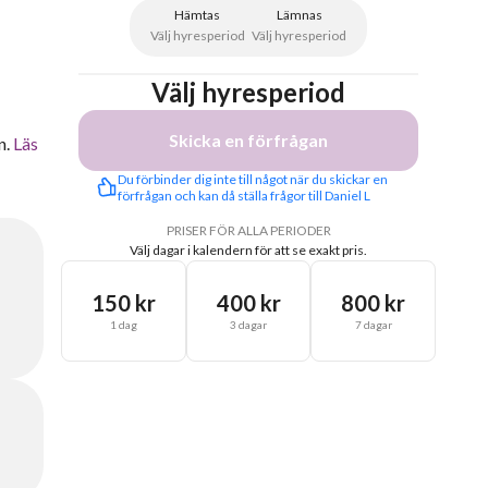
Hämtas
Lämnas
Välj hyresperiod
Välj hyresperiod
Välj hyresperiod
Skicka en förfrågan
n.
Läs
Du förbinder dig inte till något när du skickar en 
förfrågan och kan då ställa frågor till Daniel L
PRISER FÖR ALLA PERIODER
Välj dagar i kalendern för att se exakt pris.
150 kr
400 kr
800 kr
1 dag
3 dagar
7 dagar