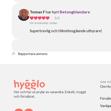
Tomas F
har hyrt
Betongblandare
5
/5
för 4 månader sedan
Supertrevlig och tillmötesgående uthyrare!
Rapportera annons
OM O
Om Hy
Hyr och hyr ut prylar av varandra. Enkelt, tryggt
och försäkrat.
Försäk
Vanliga