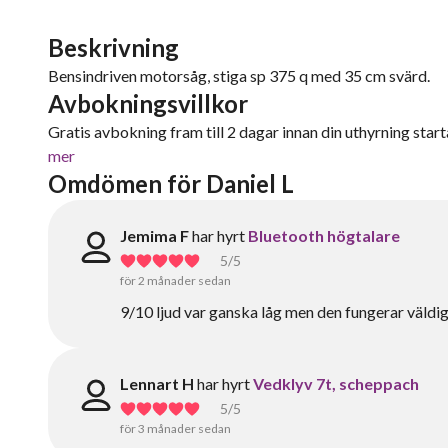
Beskrivning
Bensindriven motorsåg, stiga sp 375 q med 35 cm svärd.
Avbokningsvillkor
Gratis avbokning fram till 2 dagar innan din uthyrning starta
mer
Omdömen för Daniel L
Jemima F
har hyrt
Bluetooth högtalare
5
/5
för 2 månader sedan
9/10 ljud var ganska låg men den fungerar väldig
Lennart H
har hyrt
Vedklyv 7t, scheppach
5
/5
för 3 månader sedan