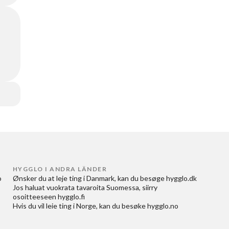
HYGGLO I ANDRA LÄNDER
 
Ønsker du at
leje ting i Danmark
, kan du besøge
hygglo.dk
Jos haluat
vuokrata tavaroita Suomessa
, siirry
osoitteeseen
hygglo.fi
Hvis du vil
leie ting i Norge
, kan du besøke
hygglo.no