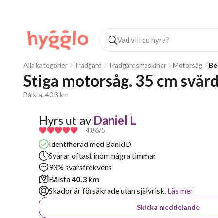
Alla kategorier
Trädgård
Trädgårdsmaskiner
Motorsåg
Be
Stiga motorsåg. 35 cm svär
Bålsta, 40.3 km
Hyrs ut av
Daniel L
4.86
/5
Identifierad med BankID
Svarar oftast inom några timmar
93% svarsfrekvens
Bålsta
40.3 km
Skador är försäkrade utan självrisk.
Läs mer
Skicka meddelande