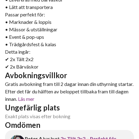
• Lätt att transportera
Passar perfekt för:
• Marknader & loppis
• Mässor & utställningar
• Event & pop-ups
• Trädgårdsfest & kalas
Detta ingår:
✔ 2x Tält 2x2
✔ 2x Bärväskor
Avbokningsvillkor
Gratis avbokning fram till 2 dagar innan din uthyrning startar.
Efter det får du hälften av beloppet tillbaka fram till dagen
innan.
Läs mer
Ungefärlig plats
Exakt plats visas efter bokning
Omdömen
Peter A
har hyrt
2x Tält 2x2 – Perfekt för