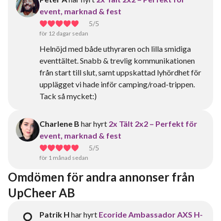
event, marknad & fest
5
/5
för 12 dagar sedan
Helnöjd med både uthyraren och lilla smidiga
eventtältet. Snabb & trevlig kommunikationen
från start till slut, samt uppskattad lyhördhet för
upplägget vi hade inför camping/road-trippen.
Tack så mycket:)
Charlene B
har hyrt
2x Tält 2x2 – Perfekt för
event, marknad & fest
5
/5
för 1 månad sedan
Omdömen för andra annonser från 
UpCheer AB
Patrik H
har hyrt
Ecoride Ambassador AXS H-