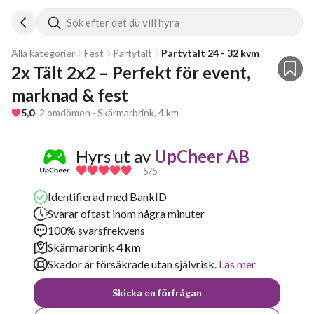
Sök efter det du vill hyra
Alla kategorier
Fest
Partytält
Partytält 24 - 32 kvm
2x Tält 2x2 – Perfekt för event, 
marknad & fest
5,0
· 2 omdömen · Skärmarbrink, 4 km
Hyrs ut av
UpCheer AB
5
/5
Identifierad med BankID
Svarar oftast inom några minuter
100% svarsfrekvens
Skärmarbrink
4 km
Skador är försäkrade utan självrisk.
Läs mer
Skicka en förfrågan