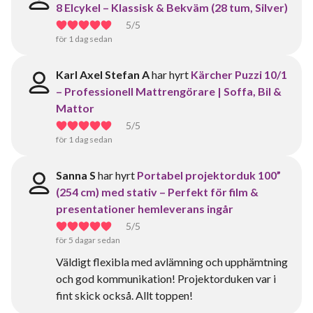
8 Elcykel – Klassisk & Bekväm (28 tum, Silver)
5
/5
för 1 dag sedan
Karl Axel Stefan A
har hyrt
Kärcher Puzzi 10/1
– Professionell Mattrengörare | Soffa, Bil &
Mattor
5
/5
för 1 dag sedan
Sanna S
har hyrt
Portabel projektorduk 100”
(254 cm) med stativ – Perfekt för film &
presentationer hemleverans ingår
5
/5
för 5 dagar sedan
Väldigt flexibla med avlämning och upphämtning
och god kommunikation! Projektorduken var i
fint skick också. Allt toppen!