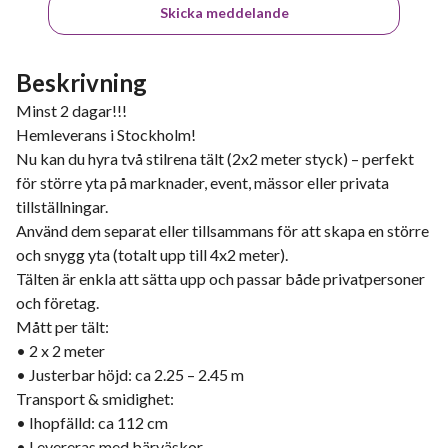
Skicka meddelande
Beskrivning
Minst 2 dagar!!!
Hemleverans i Stockholm!
Nu kan du hyra två stilrena tält (2x2 meter styck) – perfekt
för större yta på marknader, event, mässor eller privata
tillställningar.
Använd dem separat eller tillsammans för att skapa en större
och snygg yta (totalt upp till 4x2 meter).
Tälten är enkla att sätta upp och passar både privatpersoner
och företag.
Mått per tält:
• 2 x 2 meter
• Justerbar höjd: ca 2.25 – 2.45 m
Transport & smidighet:
• Ihopfälld: ca 112 cm
• Levereras med bärväskor