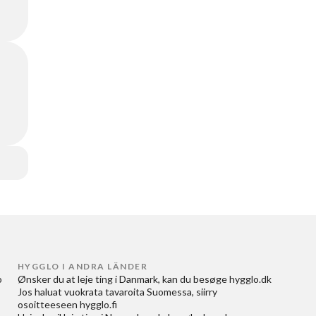
HYGGLO I ANDRA LÄNDER
 
Ønsker du at
leje ting i Danmark
, kan du besøge
hygglo.dk
Jos haluat
vuokrata tavaroita Suomessa
, siirry
osoitteeseen
hygglo.fi