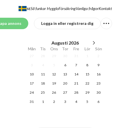
Så funkar Hygglo
Försäkring
Vanliga frågor
Kontakt
SE
apa annons
Logga in eller registrera dig
Augusti
2026
Mån
Tis
Ons
Tor
Fre
Lör
Sön
27
28
29
30
31
1
2
3
4
5
6
7
8
9
10
11
12
13
14
15
16
17
18
19
20
21
22
23
24
25
26
27
28
29
30
31
1
2
3
4
5
6