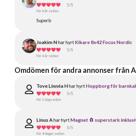
5
/5
för 6 år sedan
Superb
Joakim N
har hyrt
Kikare 8x42 Focus Nordic
5
/5
för 6 år sedan
Omdömen för andra annonser från A
Tove Linnéa H
har hyrt
Hoppborg för barnkala
5
/5
för 1 dag sedan
Linus A
har hyrt
Magnet 🧲 superstark inklusi
5
/5
för 4 dagar sedan