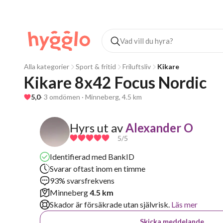
Alla kategorier
Sport & fritid
Friluftsliv
Kikare
Kikare 8x42 Focus Nordic
5,0
· 3 omdömen · Minneberg, 4.5 km
Hyrs ut av
Alexander O
5
/5
Identifierad med BankID
Svarar oftast inom en timme
93% svarsfrekvens
Minneberg
4.5 km
Skador är försäkrade utan självrisk.
Läs mer
Skicka meddelande