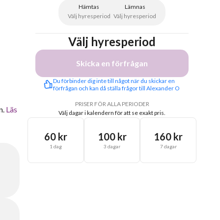
Hämtas
Lämnas
Välj hyresperiod
Välj hyresperiod
Välj hyresperiod
Skicka en förfrågan
Du förbinder dig inte till något när du skickar en 
förfrågan och kan då ställa frågor till Alexander O
PRISER FÖR ALLA PERIODER
n.
Läs
Välj dagar i kalendern för att se exakt pris.
60 kr
100 kr
160 kr
1 dag
3 dagar
7 dagar