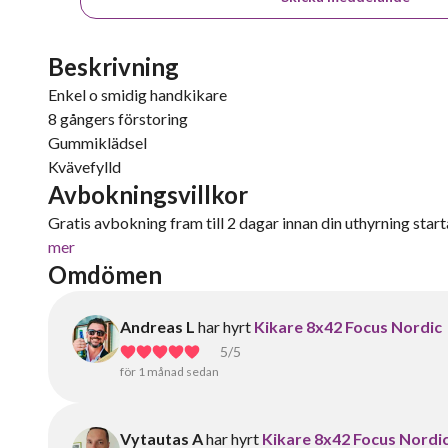
Beskrivning
Enkel o smidig handkikare
8 gångers förstoring
Gummiklädsel
Kvävefylld
Avbokningsvillkor
Gratis avbokning fram till 2 dagar innan din uthyrning starta
mer
Omdömen
Andreas L
har hyrt
Kikare 8x42 Focus Nordic
5
/5
för 1 månad sedan
Vytautas A
har hyrt
Kikare 8x42 Focus Nordi