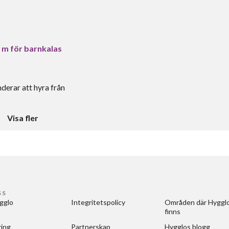
6 m för barnkalas
derar att hyra från
Visa fler
SS
gglo
Integritetspolicy
Områden där Hygglo
finns
ring
Partnerskap
Hygglos blogg