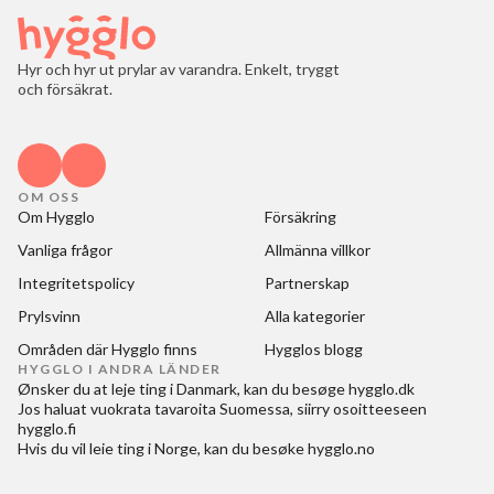
Hyr och hyr ut prylar av varandra. Enkelt, tryggt
och försäkrat.
OM OSS
Om Hygglo
Försäkring
Vanliga frågor
Allmänna villkor
Integritetspolicy
Partnerskap
Prylsvinn
Alla kategorier
Områden där Hygglo finns
Hygglos blogg
HYGGLO I ANDRA LÄNDER
Ønsker du at
leje ting i Danmark
, kan du besøge
hygglo.dk
Jos haluat
vuokrata tavaroita Suomessa
, siirry osoitteeseen
hygglo.fi
Hvis du vil
leie ting i Norge
, kan du besøke
hygglo.no