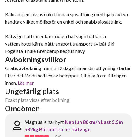
Bakrampen lossas enkelt innan sjösättning med hjälp av två
handtag vilket möjliggör en enkel och snabb sjösättning.
Båtvagn båttrailer kärra vagn båt vagn båtkärra
vattenskoterkärra båttransport transport av båt tiki
Fogelsta Thule Brenderup neptun navy
Avbokningsvillkor
Gratis avbokning fram till 2 dagar innan din uthyrning startar.
Efter det får du hälften av beloppet tillbaka fram till dagen
innan.
Läs mer
Ungefärlig plats
Exakt plats visas efter bokning
Omdömen
Magnus K
har hyrt
Neptun 80km/h Last 5,5m
582kg Båt båttrailer båtvagn
5
/5