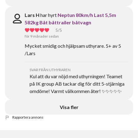
Lars H
har hyrt
Neptun 80km/h Last 5,5m
582kg Båt båttrailer båtvagn
5
/5
för 9 månader sedan
Mycket smidig och hjälpsam uthyrare. 5+ av 5
/Lars
SVAR FRÅN UTHYRAREN
Kul att du var nöjd med uthyrningen! Teamet
på IK group AB tackar dig för ditt 5-stjärniga
omdöme! Varmt välkommen åter! ✨✨✨✨✨
Visa fler
Rapportera annons