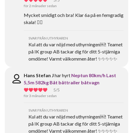
för 2 månader sedan
Mycket smidigt och bra! Klar 6a på en femgradig
skala! 👌🏻
SVAR FRÅN UTHYRAREN
Kul att du var nöjd med uthyrningen￼! Teamet
på IK group AB tackar dig för ditt 5-stjärniga
omdöme! Varmt välkommen åter! ✨✨✨✨✨
Hans Stefan J
har hyrt
Neptun 80km/h Last
5,5m 582kg Båt båttrailer båtvagn
5
/5
för 3 månader sedan
SVAR FRÅN UTHYRAREN
Kul att du var nöjd med uthyrningen￼! Teamet
på IK group AB tackar dig för ditt 5-stjärniga
omdöme! Varmt välkommen åter! ✨✨✨✨✨