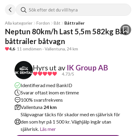
Sök efter det du vill hyra
Alla kategorier
Fordon
Båt
Båttrailer
Neptun 80km/h Last 5,5m 582kg Båt 
båttrailer båtvagn
4,6
· 11 omdömen · Vallentuna, 24 km
Hyrs ut av
IK Group AB
4.73
/5
Identifierad med BankID
Svarar oftast inom en timme
100% svarsfrekvens
Vallentuna
24 km
Släpvagnar täcks för skador med en självrisk för
den som hyr på 1 500 kr. Väghjälp ingår utan
självrisk.
Läs mer