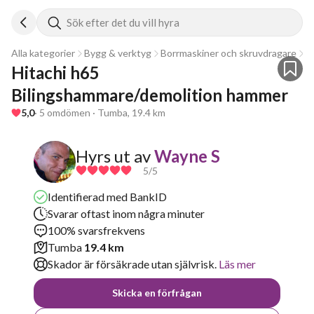
Sök efter det du vill hyra
Alla kategorier
Bygg & verktyg
Borrmaskiner och skruvdragare
M
Hitachi h65 
Bilingshammare/demolition hammer
5,0
· 5 omdömen · Tumba, 19.4 km
Hyrs ut av
Wayne S
5
/5
Identifierad med BankID
Svarar oftast inom några minuter
100% svarsfrekvens
Tumba
19.4 km
Skador är försäkrade utan självrisk.
Läs mer
Skicka en förfrågan