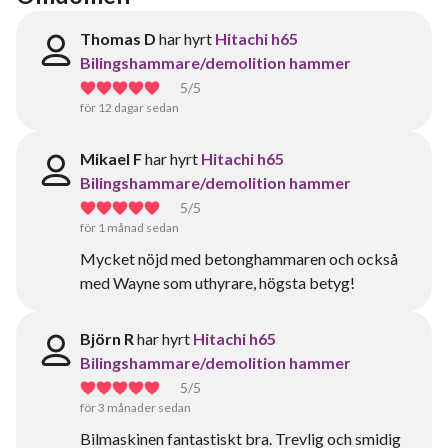
Thomas D
har hyrt
Hitachi h65
Bilingshammare/demolition hammer
5
/5
för 12 dagar sedan
Mikael F
har hyrt
Hitachi h65
Bilingshammare/demolition hammer
5
/5
för 1 månad sedan
Mycket nöjd med betonghammaren och också
med Wayne som uthyrare, högsta betyg!
Björn R
har hyrt
Hitachi h65
Bilingshammare/demolition hammer
5
/5
för 3 månader sedan
Bilmaskinen fantastiskt bra. Trevlig och smidig