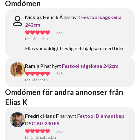
Omdömen
Nicklas Henrik Å
har hyrt
Festool sågskena
242cm
5
/5
för 1 år sedan
Elias var väldigt trevlig och hjälpsam med tider.
Ramin P
har hyrt
Festool sågskena 242cm
5
/5
för 3 år sedan
Omdömen för andra annonser från 
Elias K
Fredrik Hans F
har hyrt
Festool Diamantkap
DSC-AG 230 FS
5
/5
för 1 månad sedan