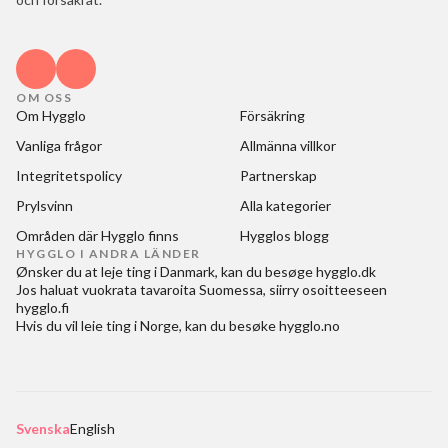
OM OSS
Om Hygglo
Försäkring
Vanliga frågor
Allmänna villkor
Integritetspolicy
Partnerskap
Prylsvinn
Alla kategorier
Områden där Hygglo finns
Hygglos blogg
HYGGLO I ANDRA LÄNDER
Ønsker du at
leje ting i Danmark
, kan du besøge
hygglo.dk
Jos haluat
vuokrata tavaroita Suomessa
, siirry osoitteeseen
hygglo.fi
Hvis du vil
leie ting i Norge
, kan du besøke
hygglo.no
Svenska
English