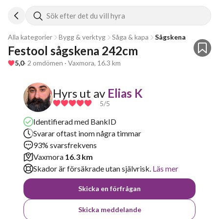
Sök efter det du vill hyra
Alla kategorier
Bygg & verktyg
Såga & kapa
Sågskena
Festool sågskena 242cm
5,0
· 2 omdömen · Vaxmora, 16.3 km
Hyrs ut av
Elias K
5
/5
Identifierad med BankID
Svarar oftast inom några timmar
93% svarsfrekvens
Vaxmora
16.3 km
Skador är försäkrade utan självrisk.
Läs mer
Skicka en förfrågan
Skicka meddelande