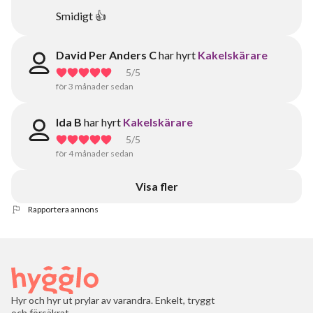
Smidigt 👍
David Per Anders C
har hyrt
Kakelskärare
5
/5
för 3 månader sedan
Ida B
har hyrt
Kakelskärare
5
/5
för 4 månader sedan
Visa fler
Rapportera annons
Hyr och hyr ut prylar av varandra. Enkelt, tryggt
och försäkrat.