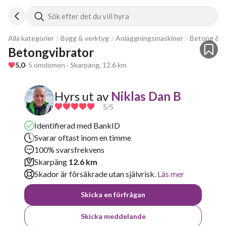
Sök efter det du vill hyra
Alla kategorier
Bygg & verktyg
Anläggningsmaskiner
Betong & a
Betongvibrator 
5,0
· 5 omdömen · Skarpäng, 12.6 km
Hyrs ut av
Niklas Dan B
5
/5
Identifierad med BankID
Svarar oftast inom en timme
100% svarsfrekvens
Skarpäng
12.6 km
Skador är försäkrade utan självrisk.
Läs mer
Skicka en förfrågan
Skicka meddelande