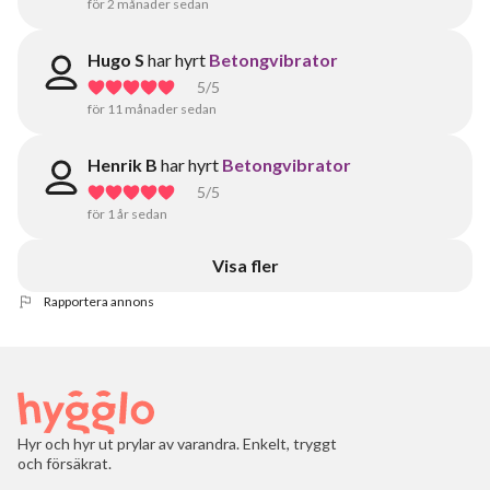
för 2 månader sedan
Hugo S
har hyrt
Betongvibrator
5
/5
för 11 månader sedan
Henrik B
har hyrt
Betongvibrator
5
/5
för 1 år sedan
Visa fler
Rapportera annons
Hyr och hyr ut prylar av varandra. Enkelt, tryggt
och försäkrat.