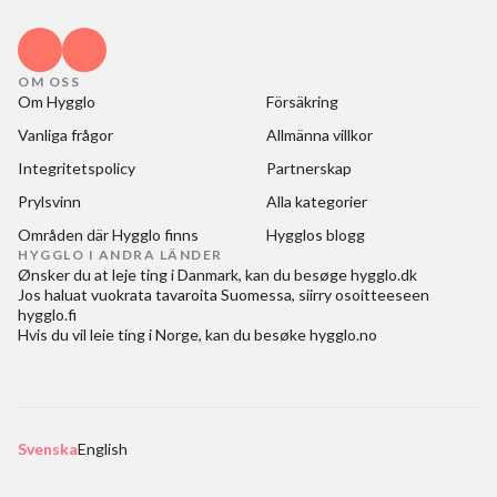
OM OSS
Om Hygglo
Försäkring
Vanliga frågor
Allmänna villkor
Integritetspolicy
Partnerskap
Prylsvinn
Alla kategorier
Områden där Hygglo finns
Hygglos blogg
HYGGLO I ANDRA LÄNDER
Ønsker du at
leje ting i Danmark
, kan du besøge
hygglo.dk
Jos haluat
vuokrata tavaroita Suomessa
, siirry osoitteeseen
hygglo.fi
Hvis du vil
leie ting i Norge
, kan du besøke
hygglo.no
Svenska
English