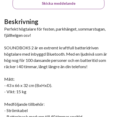
Skicka meddelande
Beskrivning
Perfekt högtalare för festen, parkhänget, sommarstugan,
fjällhelgen osv!
SOUNDBOKS 2 är en extremt kraftfull batteridriven
högtalare med inbyggd Bluetooth. Med en ljudnivå som är
hög nog för 100 dansande personer och en batteritid som
räcker i 40 timmar, långt längre än din telefons!
Mått:
- 43 x 66 x 32 cm (BxHxD).
- Vikt: 15 kg
Medföljande tillbehör:
- Strömkabel
- Batteripack med upp till 40 timmar speltid.