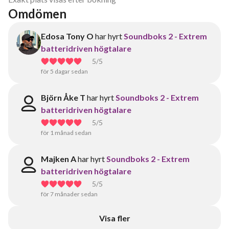
Omdömen
Edosa Tony O
har hyrt
Soundboks 2 - Extrem
batteridriven högtalare
5
/5
för 5 dagar sedan
Björn Åke T
har hyrt
Soundboks 2 - Extrem
batteridriven högtalare
5
/5
för 1 månad sedan
Majken A
har hyrt
Soundboks 2 - Extrem
batteridriven högtalare
5
/5
för 7 månader sedan
Visa fler