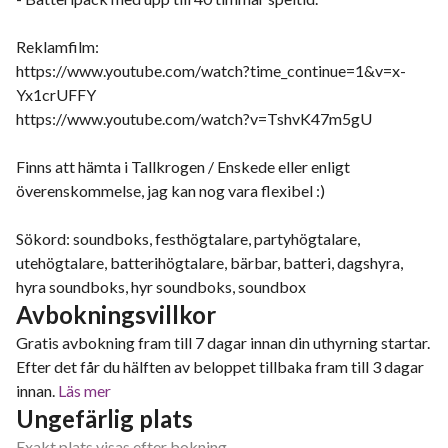
Reklamfilm:
https://www.youtube.com/watch?time_continue=1&v=x-
Yx1crUFFY
https://www.youtube.com/watch?v=TshvK47m5gU
Finns att hämta i Tallkrogen / Enskede eller enligt
överenskommelse, jag kan nog vara flexibel :)
Sökord: soundboks, festhögtalare, partyhögtalare,
utehögtalare, batterihögtalare, bärbar, batteri, dagshyra,
hyra soundboks, hyr soundboks, soundbox
Avbokningsvillkor
Gratis avbokning fram till 7 dagar innan din uthyrning startar.
Efter det får du hälften av beloppet tillbaka fram till 3 dagar
innan.
Läs mer
Ungefärlig plats
Exakt plats visas efter bokning