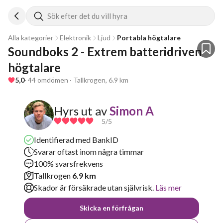
Sök efter det du vill hyra
Alla kategorier
Elektronik
Ljud
Portabla högtalare
Soundboks 2 - Extrem batteridriven 
högtalare
5,0
· 44 omdömen · Tallkrogen, 6.9 km
Hyrs ut av
Simon A
5
/5
Identifierad med BankID
Svarar oftast inom några timmar
100% svarsfrekvens
Tallkrogen
6.9 km
Skador är försäkrade utan självrisk.
Läs mer
Skicka en förfrågan