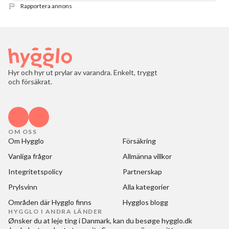
Rapportera annons
Hyr och hyr ut prylar av varandra. Enkelt, tryggt
och försäkrat.
OM OSS
Om Hygglo
Försäkring
Vanliga frågor
Allmänna villkor
Integritetspolicy
Partnerskap
Prylsvinn
Alla kategorier
Områden där Hygglo finns
Hygglos blogg
HYGGLO I ANDRA LÄNDER
Ønsker du at
leje ting i Danmark
, kan du besøge
hygglo.dk