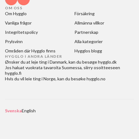
OM OSS
Om Hygglo
Försäkring
Vanliga frågor
Allmänna villkor
Integritetspolicy
Partnerskap
Prylsvinn
Alla kategorier
Områden där Hygglo finns
Hygglos blogg
HYGGLO I ANDRA LÄNDER
Ønsker du at
leje ting i Danmark
, kan du besøge
hygglo.dk
Jos haluat
vuokrata tavaroita Suomessa
, siirry osoitteeseen
hygglo.fi
Hvis du vil
leie ting i Norge
, kan du besøke
hygglo.no
Svenska
English