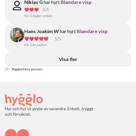
Niklas G
har hyrt
Blandare visp
3
/5
för 3 dagar sedan
Hans Joakim W
har hyrt
Blandare visp
5
/5
för 1 år sedan
Visa fler
Rapportera annons
Hyr och hyr ut prylar av varandra. Enkelt, tryggt
och försäkrat.