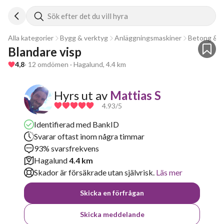
Sök efter det du vill hyra
Alla kategorier
Bygg & verktyg
Anläggningsmaskiner
Betong & a
Blandare visp
4,8
· 12 omdömen · Hagalund, 4.4 km
Hyrs ut av
Mattias S
4.93
/5
Identifierad med BankID
Svarar oftast inom några timmar
93% svarsfrekvens
Hagalund
4.4 km
Skador är försäkrade utan självrisk.
Läs mer
Skicka en förfrågan
Skicka meddelande