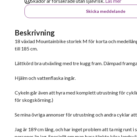
Skador är försäkrade utan självrisk.
Läs mer
Skicka meddelande
Beskrivning
18 växlad Mountainbike storlek M för korta och medellånga 
till 185 cm.
Lättkörd bra utväxling med tre kugg fram. Dämpad framgaf
Hjälm och vattenflaska ingår.
Cykeln går även att hyra med komplett utrustning för cykl
för skogskörning.)
Se mina övriga annonser för utrustning och andra cyklar att
Jag är 189 cm lång, och har inget problem att ta mig runt
personer än jag. Speciellt om man bara tänkte köra landsvä