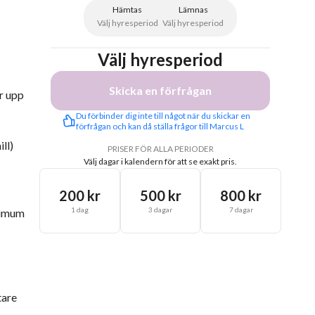
Hämtas
Lämnas
Välj hyresperiod
Välj hyresperiod
Välj hyresperiod
Skicka en förfrågan
r upp
Du förbinder dig inte till något när du skickar en 
förfrågan och kan då ställa frågor till Marcus L
ll)
PRISER FÖR ALLA PERIODER
Välj dagar i kalendern för att se exakt pris.
200 kr
500 kr
800 kr
1 dag
3 dagar
7 dagar
inimum
tare