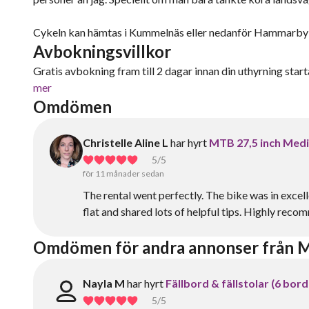
Cykeln kan hämtas i Kummelnäs eller nedanför Hammarbybac
Avbokningsvillkor
Gratis avbokning fram till 2 dagar innan din uthyrning starta
mer
Omdömen
Christelle Aline L
har hyrt
MTB 27,5 inch Mediu
5
/5
för 11 månader sedan
The rental went perfectly. The bike was in excel
flat and shared lots of helpful tips. Highly rec
Omdömen för andra annonser från M
Nayla M
har hyrt
Fällbord & fällstolar (6 bord
5
/5