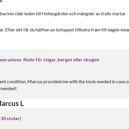
ken (där leden till Hellasgården och mängder av trails startar.
r. Efter det får du hälften av beloppet tillbaka fram till dagen inna
m unisex. Redo för stigar, berget eller skogen
lent condition, Marcus provided me with the tools needed in case o
ommended!
arcus L
 30 stolar)