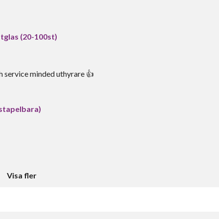
stglas (20-100st)
ch service minded uthyrare 👍
(stapelbara)
Visa fler