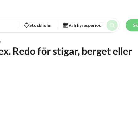
Stockholm
Välj hyresperiod
Sk
e
 Redo för stigar, berget eller 