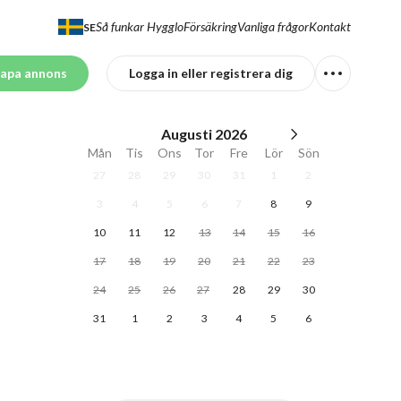
Så funkar Hygglo
Försäkring
Vanliga frågor
Kontakt
SE
apa annons
Logga in eller registrera dig
Augusti
2026
Mån
Tis
Ons
Tor
Fre
Lör
Sön
27
28
29
30
31
1
2
3
4
5
6
7
8
9
10
11
12
13
14
15
16
17
18
19
20
21
22
23
24
25
26
27
28
29
30
31
1
2
3
4
5
6