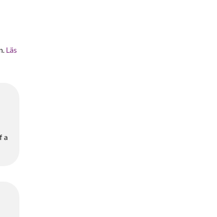
n.
Läs
f a