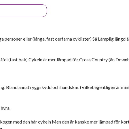
personer eller (långa, fast oerfarna cyklister) Så Lämplig längd ä
fel (fast bak) Cykeln är mer lämpad för Cross Country (än Downhi
ing. Bland annat ryggskydd och handskar. (Vilket egentligen är m
 hyra.
 i skogen med den här cykeln Men den är kanske mer lämpad för kor
g.