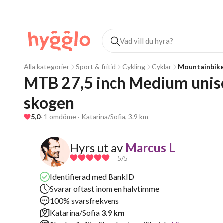
Alla kategorier
Sport & fritid
Cykling
Cyklar
Mountainbik
MTB 27,5 inch Medium unisex.
skogen
5,0
· 1 omdöme · Katarina/Sofia, 3.9 km
Hyrs ut av
Marcus L
5
/5
Identifierad med BankID
Svarar oftast inom en halvtimme
100% svarsfrekvens
Katarina/Sofia
3.9 km