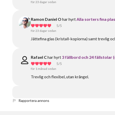
för 23 dagar sedan
Ramon Daniel O
har hyrt
Alla sorters fina pla
5
/5
för 23 dagar sedan
Jättefina glas (kristall-kopiorna) samt trevlig o
Rafael C
har hyrt
3 fällbord och 24 fällstolar 
5
/5
för 1 månad sedan
Trevlig och flexibel, utan krångel.
Rapportera annons