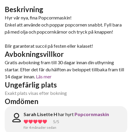
Beskrivning
Hyr vår nya, fina Popcornmaskin!
Enkel att använde och poppar popcornen snabbt. Fyll bara
på med olja och popcornkärnor och tryck på knappen!
Blir garanterat succé på festen eller kalaset!
Avbokningsvillkor
Gratis avbokning fram till 30 dagar innan din uthyrning
startar. Efter det får du hälften av beloppet tillbaka fram till
14 dagar innan.
Läs mer
Ungefärlig plats
Exakt plats visas efter bokning
Omdömen
Sarah Lisette H
har hyrt
Popcornmaskin
5
/5
för 4 månader sedan