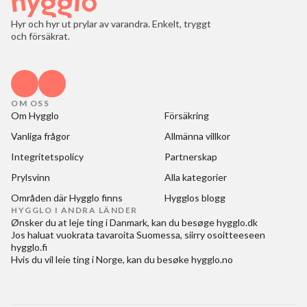
Hyr och hyr ut prylar av varandra. Enkelt, tryggt
och försäkrat.
OM OSS
Om Hygglo
Försäkring
Vanliga frågor
Allmänna villkor
Integritetspolicy
Partnerskap
Prylsvinn
Alla kategorier
Områden där Hygglo finns
Hygglos blogg
HYGGLO I ANDRA LÄNDER
Ønsker du at
leje ting i Danmark
, kan du besøge
hygglo.dk
Jos haluat
vuokrata tavaroita Suomessa
, siirry osoitteeseen
hygglo.fi
Hvis du vil
leie ting i Norge
, kan du besøke
hygglo.no