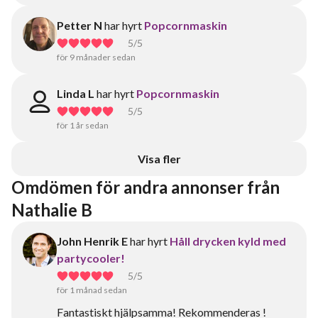
Petter N
har hyrt
Popcornmaskin
5
/5
för 9 månader sedan
Linda L
har hyrt
Popcornmaskin
5
/5
för 1 år sedan
Visa fler
Omdömen för andra annonser från 
Nathalie B
John Henrik E
har hyrt
Håll drycken kyld med
partycooler!
5
/5
för 1 månad sedan
Fantastiskt hjälpsamma! Rekommenderas !