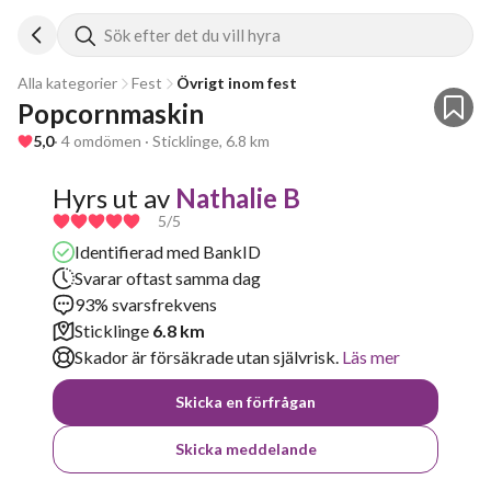
Sök efter det du vill hyra
Alla kategorier
Fest
Övrigt inom fest
Popcornmaskin 
5,0
· 4 omdömen · Sticklinge, 6.8 km
Hyrs ut av
Nathalie B
5
/5
Identifierad med BankID
Svarar oftast samma dag
93% svarsfrekvens
Sticklinge
6.8 km
Skador är försäkrade utan självrisk.
Läs mer
Skicka en förfrågan
Skicka meddelande