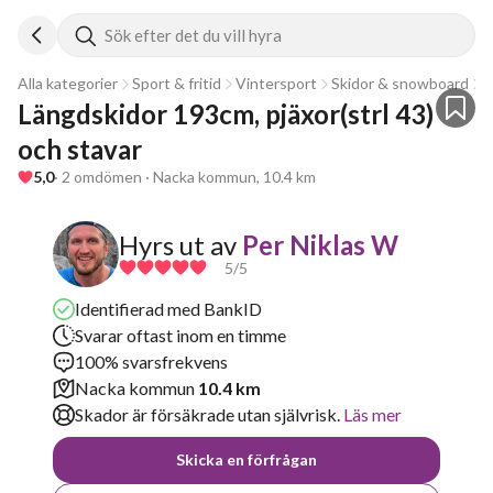
Sök efter det du vill hyra
Alla kategorier
Sport & fritid
Vintersport
Skidor & snowboard
L
Längdskidor 193cm, pjäxor(strl 43) 
och stavar
5,0
· 2 omdömen · Nacka kommun, 10.4 km
Hyrs ut av
Per Niklas W
5
/5
Identifierad med BankID
Svarar oftast inom en timme
100% svarsfrekvens
Nacka kommun
10.4 km
Skador är försäkrade utan självrisk.
Läs mer
Skicka en förfrågan