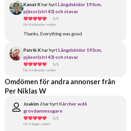
Kanat K
har hyrt
Längdskidor 193cm,
pjäxor(strl 43) och stavar
5
/5
för 6 månader sedan
Thanks. Everything was good
Patrik K
har hyrt
Längdskidor 193cm,
pjäxor(strl 43) och stavar
5
/5
för 6 månader sedan
Omdömen för andra annonser från 
Per Niklas W
Joakim J
har hyrt
Kärcher wd6
grovdammsugare
5
/5
för 3 dagar sedan