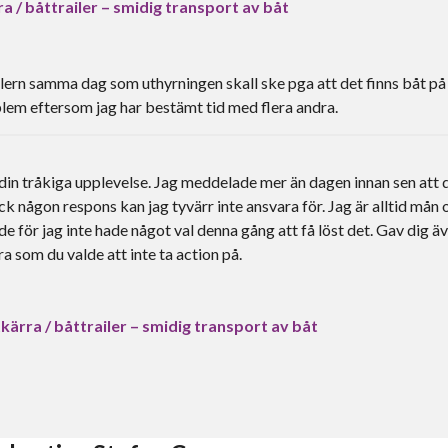
a / båttrailer – smidig transport av båt
lern samma dag som uthyrningen skall ske pga att det finns båt på
oblem eftersom jag har bestämt tid med flera andra.
din tråkiga upplevelse. Jag meddelade mer än dagen innan sen att 
fick någon respons kan jag tyvärr inte ansvara för. Jag är alltid mån
för jag inte hade något val denna gång att få löst det. Gav dig ä
ra som du valde att inte ta action på.
ärra / båttrailer – smidig transport av båt