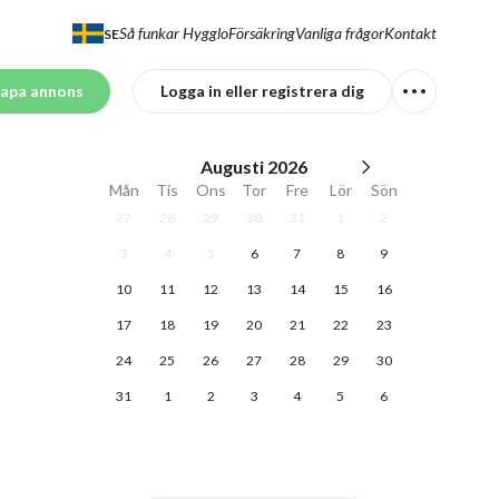
Så funkar Hygglo
Försäkring
Vanliga frågor
Kontakt
SE
apa annons
Logga in eller registrera dig
Augusti
2026
Mån
Tis
Ons
Tor
Fre
Lör
Sön
27
28
29
30
31
1
2
3
4
5
6
7
8
9
10
11
12
13
14
15
16
17
18
19
20
21
22
23
24
25
26
27
28
29
30
31
1
2
3
4
5
6