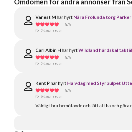
Omdömen för andra annonser från Se
Vanest M
har hyrt
Nära Frölunda torg Parker
5
/5
för 3 dagar sedan
Carl Albin H
har hyrt
Wildland hårdskal taktä
5
/5
för 5 dagar sedan
Kent P
har hyrt
Halvdag med Styrpulpet Utte
5
/5
för 6 dagar sedan
Väldigt bra bemötande och lätt att ha och göra