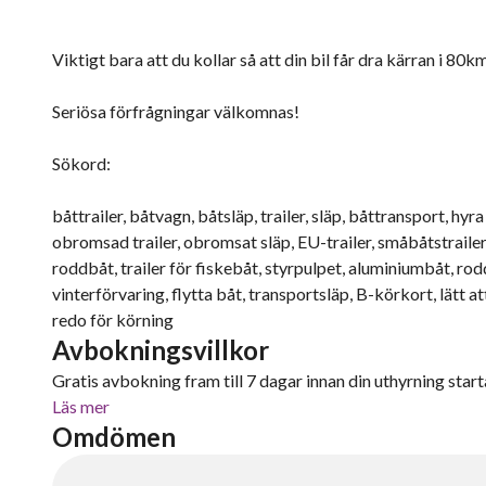
Viktigt bara att du kollar så att din bil får dra kärran i 80
Seriösa förfrågningar välkomnas!
Sökord:
båttrailer, båtvagn, båtsläp, trailer, släp, båttransport, hyr
obromsad trailer, obromsat släp, EU-trailer, småbåtstrailer, t
roddbåt, trailer för fiskebåt, styrpulpet, aluminiumbåt, ro
vinterförvaring, flytta båt, transportsläp, B-körkort, lätt at
redo för körning
Avbokningsvillkor
Gratis avbokning fram till 7 dagar innan din uthyrning starta
Läs mer
Omdömen