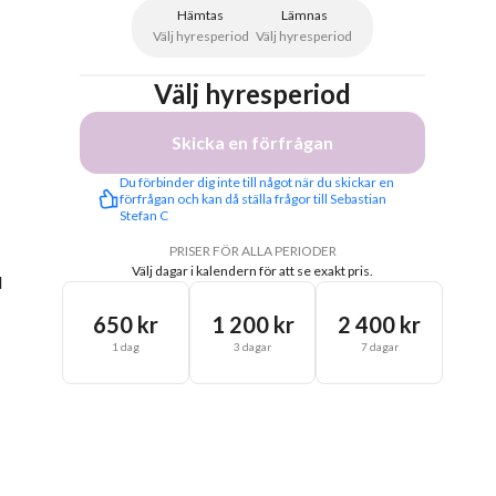
Hämtas
Lämnas
Välj hyresperiod
Välj hyresperiod
Välj hyresperiod
Skicka en förfrågan
Du förbinder dig inte till något när du skickar en 
förfrågan och kan då ställa frågor till Sebastian 
Stefan C
PRISER FÖR ALLA PERIODER
Välj dagar i kalendern för att se exakt pris.
d
650 kr
1 200 kr
2 400 kr
1 dag
3 dagar
7 dagar