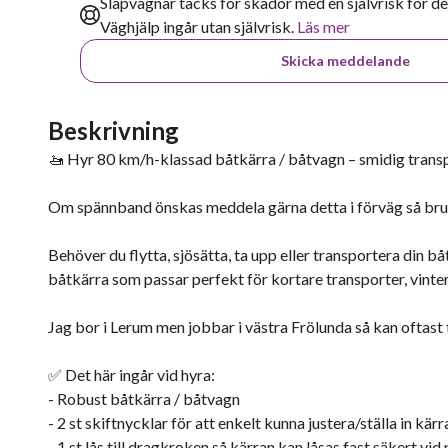
Släpvagnar täcks för skador med en självrisk för de
Väghjälp ingår utan självrisk.
Läs mer
Skicka meddelande
Beskrivning
🚤 Hyr 80 km/h-klassad båtkärra / båtvagn – smidig transp
Om spännband önskas meddela gärna detta i förväg så bruka
Behöver du flytta, sjösätta, ta upp eller transportera din b
båtkärra som passar perfekt för kortare transporter, vinter
Jag bor i Lerum men jobbar i västra Frölunda så kan oftas
✅ Det här ingår vid hyra:
- Robust båtkärra / båtvagn
- 2 st skiftnycklar för att enkelt kunna justera/ställa in kärr
- 1 st lås till dragkroken så kärran kan låsas fast säkert vid