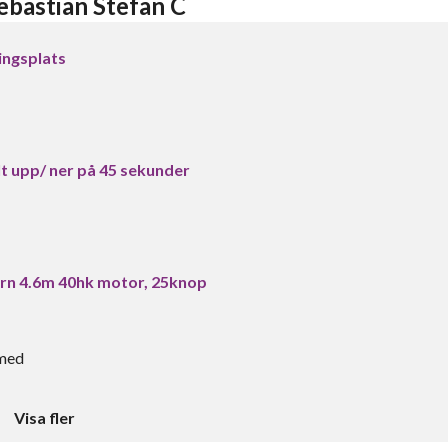
bastian Stefan C
ingsplats
lt upp/ ner på 45 sekunder
rn 4.6m 40hk motor, 25knop
 med
Visa fler