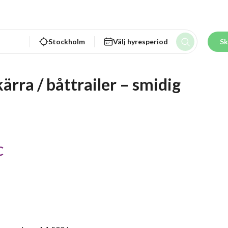
Stockholm
Välj hyresperiod
Sk
rra / båttrailer – smidig 
C