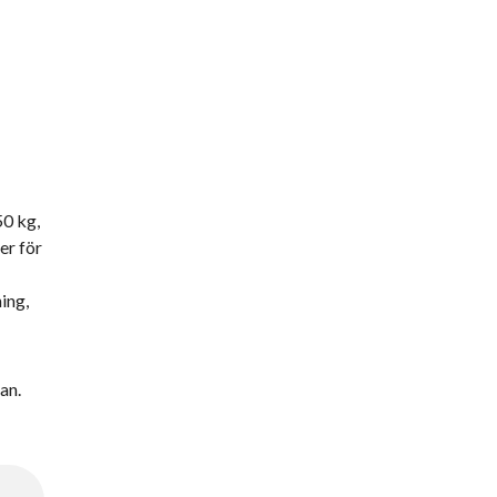
50 kg,
er för
ning,
an.