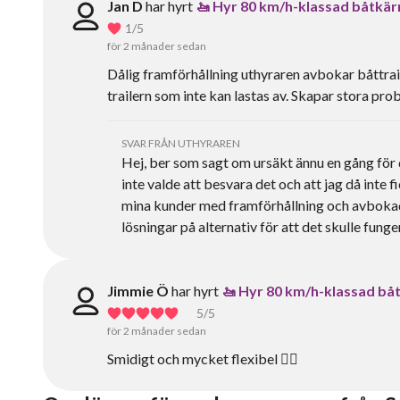
Jan D
har hyrt
🚤 Hyr 80 km/h-klassad båtkärr
1
/5
för 2 månader sedan
Dålig framförhållning uthyraren avbokar båttrai
trailern som inte kan lastas av. Skapar stora pr
SVAR FRÅN UTHYRAREN
Hej, ber som sagt om ursäkt ännu en gång för 
inte valde att besvara det och att jag då inte 
mina kunder med framförhållning och avbokade 
lösningar på alternativ för att det skulle funge
Jimmie Ö
har hyrt
🚤 Hyr 80 km/h-klassad båtk
5
/5
för 2 månader sedan
Smidigt och mycket flexibel 👍🏻