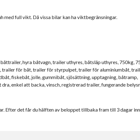
kmh med full vikt. Då vissa bilar kan ha viktbegränsningar.
a båttrailer, hyra båtvagn, trailer uthyres, båtsläp uthyres, 750kg, 7
railer för båt, trailer för styrpulpet, trailer för aluminiumbåt, trail
ddbåt, fiskebåt, jolle, gummibåt, sjösättning, upptagning, båtramp,
t dra, enkel att backa, vinsch, registrerad trailer, fungerande belys
r. Efter det får du hälften av beloppet tillbaka fram till 3 dagar inn