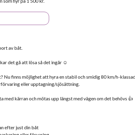
n som hyr på 1 500 kr.
ort av båt.
r det gå att lösa så det ingår ☺️
åt? Nu finns möjlighet att hyra en stabil och smidig 80 km/h-klassa
förvaring eller upptagning/sjösättning.
t ta med kärran och mötas upp längst med vägen om det behövs 👍
an efter just din båt
 parkering eller förvaring