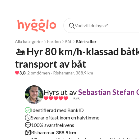
Alla kategorier
Fordon
Båt
Båttrailer
🚤 Hyr 80 km/h-klassad båtkä
transport av båt
3,0
· 2 omdömen · Rishammar, 388.9 km
Hyrs ut av
Sebastian Stefan 
5
/5
Identifierad med BankID
Svarar oftast inom en halvtimme
100% svarsfrekvens
Rishammar
388.9 km